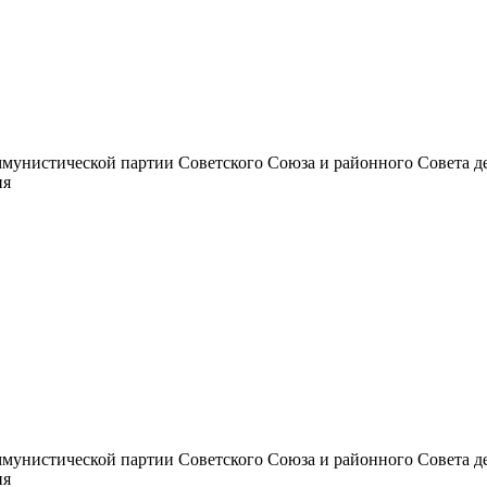
унистической партии Советского Союза и районного Совета депут
ия
унистической партии Советского Союза и районного Совета депут
ия