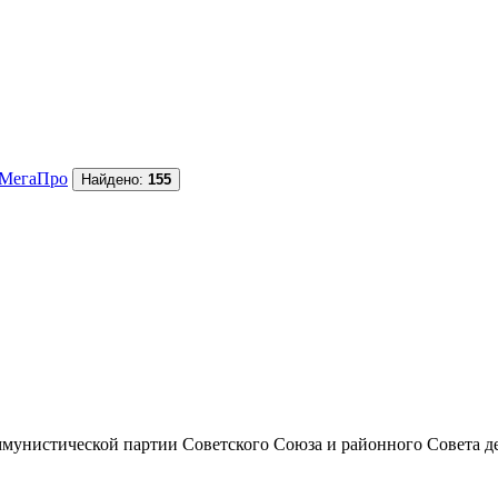
МегаПро
Найдено:
155
унистической партии Советского Союза и районного Совета депут