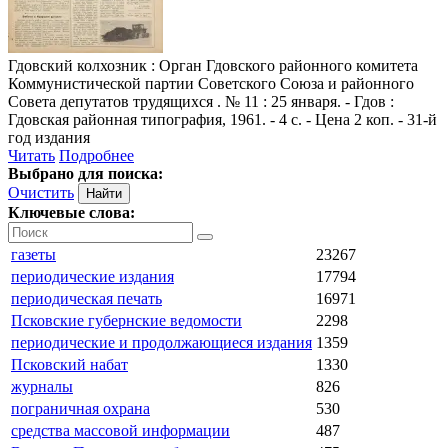
Гдовский колхозник
: Орган Гдовского районного комитета
Коммунистической партии Советского Союза и районного
Совета депутатов трудящихся . № 11 : 25 января. - Гдов :
Гдовская районная типография, 1961. - 4 с. - Цена 2 коп. - 31-й
год издания
Читать
Подробнее
Выбрано для поиска:
Очистить
Ключевые слова:
газеты
23267
периодические издания
17794
периодическая печать
16971
Псковские губернские ведомости
2298
периодические и продолжающиеся издания
1359
Псковский набат
1330
журналы
826
пограничная охрана
530
средства массовой информации
487