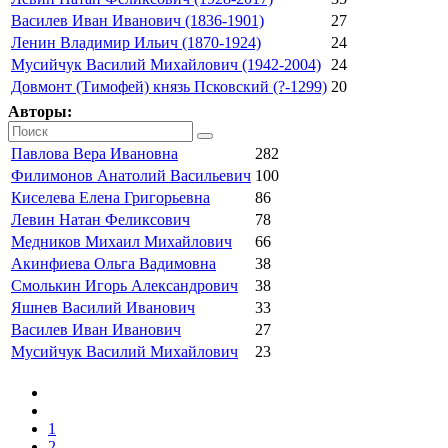
Василев Иван Иванович (1836-1901)
27
Ленин Владимир Ильич (1870-1924)
24
Мусийчук Василий Михайлович (1942-2004)
24
Довмонт (Тимофей) князь Псковский (?-1299)
20
Авторы:
Павлова Вера Ивановна
282
Филимонов Анатолий Васильевич
100
Киселева Елена Григорьевна
86
Левин Натан Феликсович
78
Медников Михаил Михайлович
66
Акинфиева Ольга Вадимовна
38
Смолькин Игорь Александрович
38
Яшнев Василий Иванович
33
Василев Иван Иванович
27
Мусийчук Василий Михайлович
23
1
2