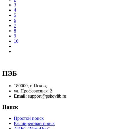
3
4
5
6
7
8
9
10
ПЭБ
180000, г. Псков,
ул. Профсоюзная, 2
Email:
support@pskovlib.ru
Поиск
Простой поиск
Расширенный поиск
АИБС "МегаПро"