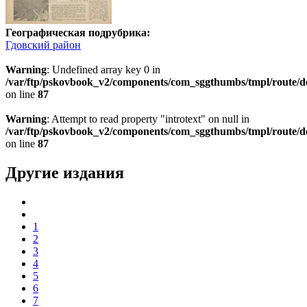
Географическая подрубрика:
Гдовский район
Warning
: Undefined array key 0 in
/var/ftp/pskovbook_v2/components/com_sggthumbs/tmpl/route/d
on line
87
Warning
: Attempt to read property "introtext" on null in
/var/ftp/pskovbook_v2/components/com_sggthumbs/tmpl/route/d
on line
87
Другие издания
1
2
3
4
5
6
7