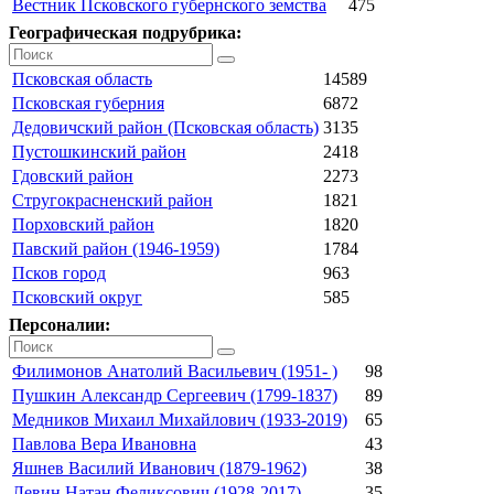
Вестник Псковского губернского земства
475
Географическая подрубрика:
Псковская область
14589
Псковская губерния
6872
Дедовичский район (Псковская область)
3135
Пустошкинский район
2418
Гдовский район
2273
Стругокрасненский район
1821
Порховский район
1820
Павский район (1946-1959)
1784
Псков город
963
Псковский округ
585
Персоналии:
Филимонов Анатолий Васильевич (1951- )
98
Пушкин Александр Сергеевич (1799-1837)
89
Медников Михаил Михайлович (1933-2019)
65
Павлова Вера Ивановна
43
Яшнев Василий Иванович (1879-1962)
38
Левин Натан Феликсович (1928-2017)
35