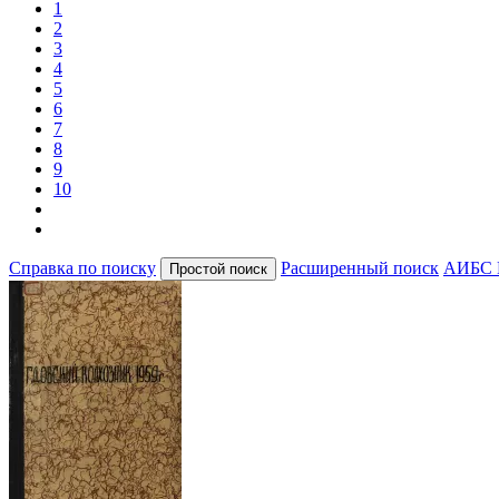
1
2
3
4
5
6
7
8
9
10
Справка по поиску
Расширенный поиск
АИБС 