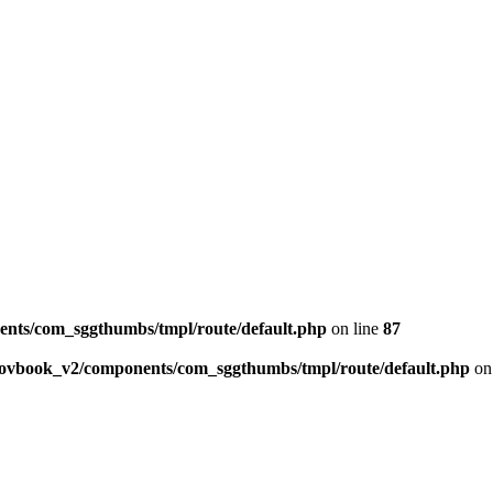
ents/com_sggthumbs/tmpl/route/default.php
on line
87
skovbook_v2/components/com_sggthumbs/tmpl/route/default.php
on