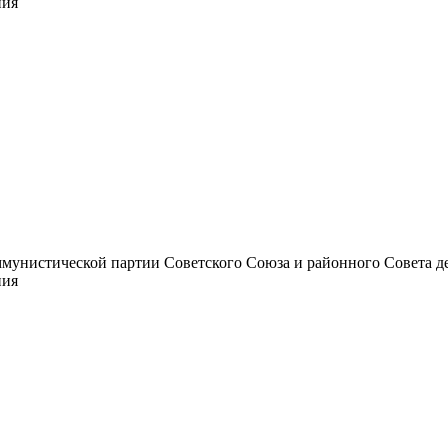
ния
унистической партии Советского Союза и районного Совета депут
ния