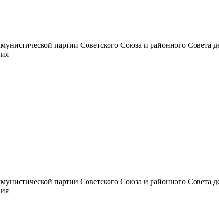
унистической партии Советского Союза и районного Совета депут
ния
унистической партии Советского Союза и районного Совета депут
ния