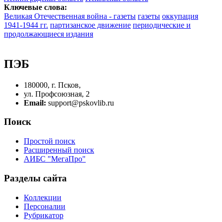
Ключевые слова:
Великая Отечественная война - газеты
газеты
оккупация
1941-1944 гг.
партизанское движение
периодические и
продолжающиеся издания
ПЭБ
180000, г. Псков,
ул. Профсоюзная, 2
Email:
support@pskovlib.ru
Поиск
Простой поиск
Расширенный поиск
АИБС "МегаПро"
Разделы сайта
Коллекции
Персоналии
Рубрикатор