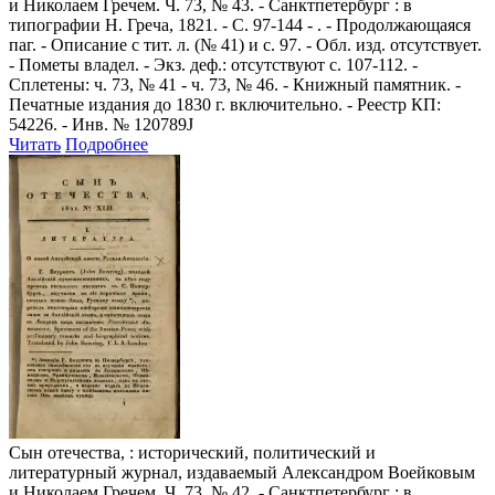
и Николаем Гречем. Ч. 73, № 43. - Санктпетербург : в
типографии Н. Греча, 1821. - С. 97-144 - . - Продолжающаяся
паг. - Описание с тит. л. (№ 41) и с. 97. - Обл. изд. отсутствует.
- Пометы владел. - Экз. деф.: отсутствуют с. 107-112. -
Сплетены: ч. 73, № 41 - ч. 73, № 46. - Книжный памятник. -
Печатные издания до 1830 г. включительно. - Реестр КП:
54226. - Инв. № 120789J
Читать
Подробнее
Сын отечества,
: исторический, политический и
литературный журнал, издаваемый Александром Воейковым
и Николаем Гречем. Ч. 73, № 42. - Санктпетербург : в