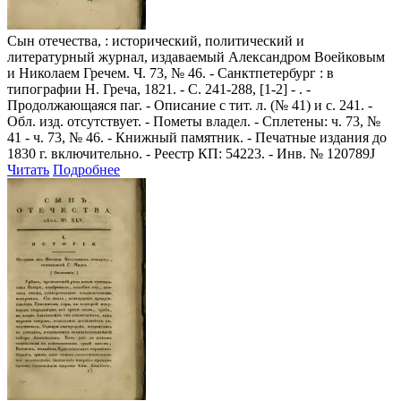
Сын отечества,
: исторический, политический и
литературный журнал, издаваемый Александром Воейковым
и Николаем Гречем. Ч. 73, № 46. - Санктпетербург : в
типографии Н. Греча, 1821. - С. 241-288, [1-2] - . -
Продолжающаяся паг. - Описание с тит. л. (№ 41) и с. 241. -
Обл. изд. отсутствует. - Пометы владел. - Сплетены: ч. 73, №
41 - ч. 73, № 46. - Книжный памятник. - Печатные издания до
1830 г. включительно. - Реестр КП: 54223. - Инв. № 120789J
Читать
Подробнее