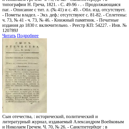
типографии Н. Греча, 1821. - С. 49-96 - . - Продолжающаяся
паг. - Описание с тит. л. (№ 41) и с. 49. - Обл. изд. отсутствует.
- Пометы владел. - Экз. деф.: отсутствуют с. 81-82. - Сплетены:
ч. 73, № 41 - ч. 73, № 46. - Книжный памятник. - Печатные
издания до 1830 г. включительно. - Реестр КП: 54227. - Инв. №
120789J
Читать
Подробнее
Сын отечества,
: исторический, политический и
литературный журнал, издаваемый Александром Воейковым
и Николаем Гречем. Ч. 70, № 26. - Санктпетербург : в