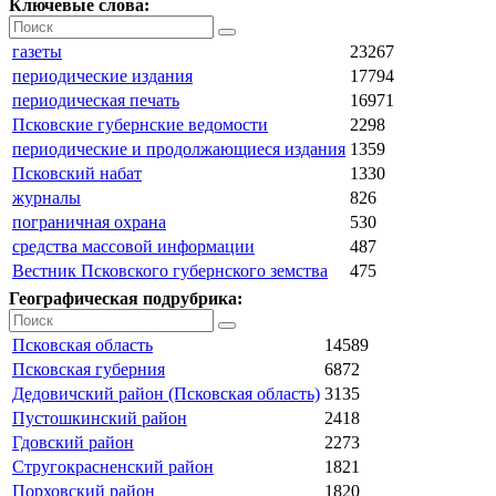
Ключевые слова:
газеты
23267
периодические издания
17794
периодическая печать
16971
Псковские губернские ведомости
2298
периодические и продолжающиеся издания
1359
Псковский набат
1330
журналы
826
пограничная охрана
530
средства массовой информации
487
Вестник Псковского губернского земства
475
Географическая подрубрика:
Псковская область
14589
Псковская губерния
6872
Дедовичский район (Псковская область)
3135
Пустошкинский район
2418
Гдовский район
2273
Стругокрасненский район
1821
Порховский район
1820