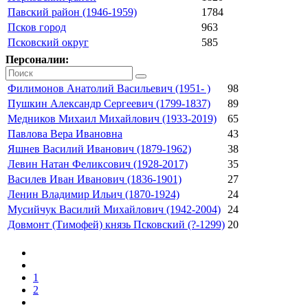
Павский район (1946-1959)
1784
Псков город
963
Псковский округ
585
Персоналии:
Филимонов Анатолий Васильевич (1951- )
98
Пушкин Александр Сергеевич (1799-1837)
89
Медников Михаил Михайлович (1933-2019)
65
Павлова Вера Ивановна
43
Яшнев Василий Иванович (1879-1962)
38
Левин Натан Феликсович (1928-2017)
35
Василев Иван Иванович (1836-1901)
27
Ленин Владимир Ильич (1870-1924)
24
Мусийчук Василий Михайлович (1942-2004)
24
Довмонт (Тимофей) князь Псковский (?-1299)
20
1
2