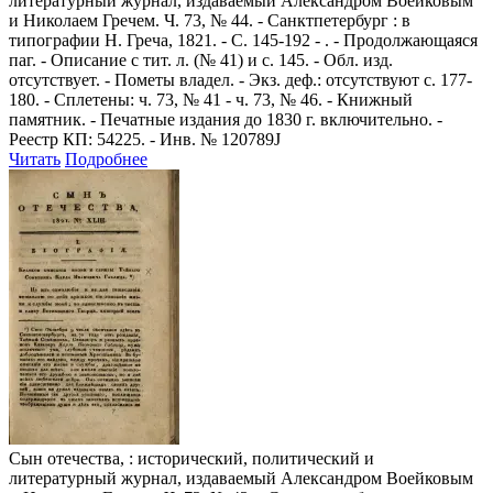
литературный журнал, издаваемый Александром Воейковым
и Николаем Гречем. Ч. 73, № 44. - Санктпетербург : в
типографии Н. Греча, 1821. - С. 145-192 - . - Продолжающаяся
паг. - Описание с тит. л. (№ 41) и с. 145. - Обл. изд.
отсутствует. - Пометы владел. - Экз. деф.: отсутствуют с. 177-
180. - Сплетены: ч. 73, № 41 - ч. 73, № 46. - Книжный
памятник. - Печатные издания до 1830 г. включительно. -
Реестр КП: 54225. - Инв. № 120789J
Читать
Подробнее
Сын отечества,
: исторический, политический и
литературный журнал, издаваемый Александром Воейковым