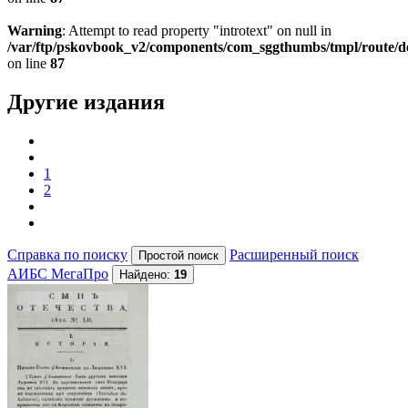
Warning
: Attempt to read property "introtext" on null in
/var/ftp/pskovbook_v2/components/com_sggthumbs/tmpl/route/d
on line
87
Другие издания
1
2
Справка по поиску
Расширенный поиск
АИБС МегаПро
Найдено:
19