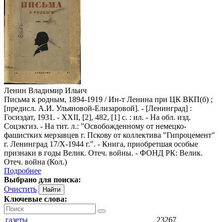
Ленин Владимир Ильич
Письма к родным, 1894-1919 / Ин-т Ленина при ЦК ВКП(б) ;
[предисл. А.И. Ульяновой-Елизаровой]. - [Ленинград] :
Госиздат, 1931. - XXII, [2], 482, [1] с. : ил. - На обл. изд.
Соцэкгиз. - На тит. л.: "Освобожденному от немецко-
фашистких мерзавцев г. Пскову от коллектива "Гипроцемент"
г. Ленинград 17/X-1944 г.". - Книга, приобретшая особые
признаки в годы Велик. Отеч. войны. - ФОНД РК: Велик.
Отеч. война (Кол.)
Подробнее
Выбрано для поиска:
Очистить
Ключевые слова:
газеты
23267