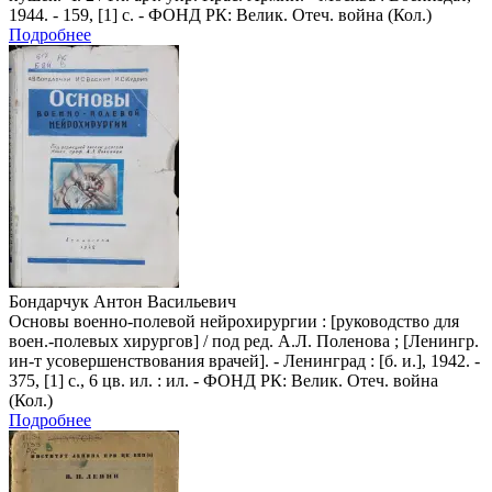
1944. - 159, [1] с. - ФОНД РК: Велик. Отеч. война (Кол.)
Подробнее
Бондарчук Антон Васильевич
Основы военно-полевой нейрохирургии : [руководство для
воен.-полевых хирургов] / под ред. А.Л. Поленова ; [Ленингр.
ин-т усовершенствования врачей]. - Ленинград : [б. и.], 1942. -
375, [1] с., 6 цв. ил. : ил. - ФОНД РК: Велик. Отеч. война
(Кол.)
Подробнее