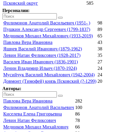
Псковский округ
585
Персоналии:
Филимонов Анатолий Васильевич (1951- )
98
Пушкин Александр Сергеевич (1799-1837)
89
Медников Михаил Михайлович (1933-2019)
65
Павлова Вера Ивановна
43
Яшнев Василий Иванович (1879-1962)
38
Левин Натан Феликсович (1928-2017)
35
Василев Иван Иванович (1836-1901)
27
Ленин Владимир Ильич (1870-1924)
24
Мусийчук Василий Михайлович (1942-2004)
24
Довмонт (Тимофей) князь Псковский (?-1299)
20
Авторы:
Павлова Вера Ивановна
282
Филимонов Анатолий Васильевич
100
Киселева Елена Григорьевна
86
Левин Натан Феликсович
78
Медников Михаил Михайлович
66