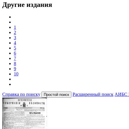
Другие издания
1
2
3
4
5
6
7
8
9
10
Справка по поиску
Расширенный поиск
АИБС 