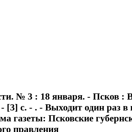
сти
. № 3 : 18 января. - Псков 
 [3] с. - . - Выходит один раз в
 газеты: Псковские губернские
ого правления