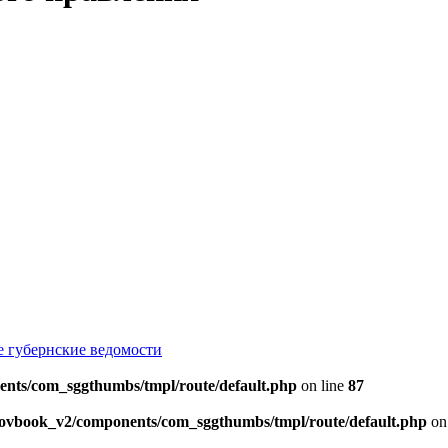
е губернские ведомости
ents/com_sggthumbs/tmpl/route/default.php
on line
87
skovbook_v2/components/com_sggthumbs/tmpl/route/default.php
on