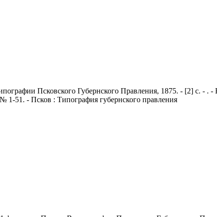
В типографии Псковского Губернского Правления, 1875. - [2] с. - .
№ 1-51. - Псков : Типография губернского правления