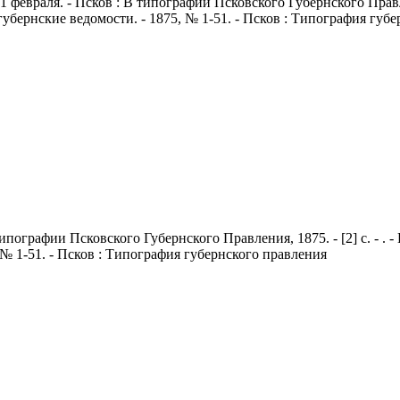
 1 февраля. - Псков : В типографии Псковского Губернского Правле
убернские ведомости. - 1875, № 1-51. - Псков : Типография губ
В типографии Псковского Губернского Правления, 1875. - [2] с. - .
№ 1-51. - Псков : Типография губернского правления