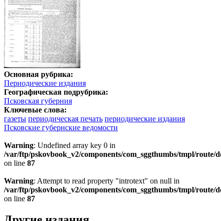
Основная рубрика:
Периодические издания
Географическая подрубрика:
Псковская губерния
Ключевые слова:
газеты
периодическая печать
периодические издания
Псковские губернские ведомости
Warning
: Undefined array key 0 in
/var/ftp/pskovbook_v2/components/com_sggthumbs/tmpl/route/d
on line
87
Warning
: Attempt to read property "introtext" on null in
/var/ftp/pskovbook_v2/components/com_sggthumbs/tmpl/route/d
on line
87
Другие издания