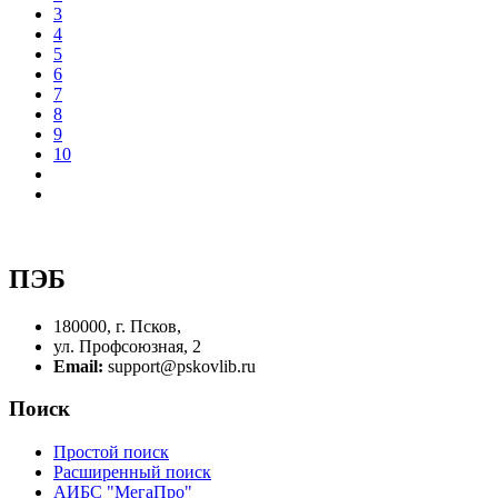
3
4
5
6
7
8
9
10
ПЭБ
180000, г. Псков,
ул. Профсоюзная, 2
Email:
support@pskovlib.ru
Поиск
Простой поиск
Расширенный поиск
АИБС "МегаПро"