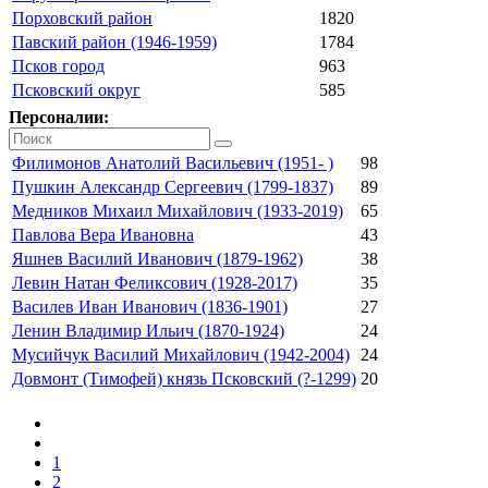
Порховский район
1820
Павский район (1946-1959)
1784
Псков город
963
Псковский округ
585
Персоналии:
Филимонов Анатолий Васильевич (1951- )
98
Пушкин Александр Сергеевич (1799-1837)
89
Медников Михаил Михайлович (1933-2019)
65
Павлова Вера Ивановна
43
Яшнев Василий Иванович (1879-1962)
38
Левин Натан Феликсович (1928-2017)
35
Василев Иван Иванович (1836-1901)
27
Ленин Владимир Ильич (1870-1924)
24
Мусийчук Василий Михайлович (1942-2004)
24
Довмонт (Тимофей) князь Псковский (?-1299)
20
1
2