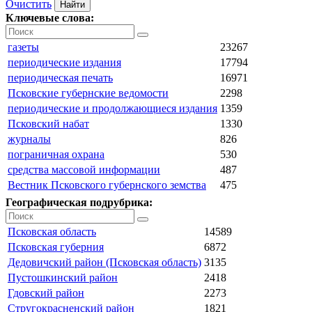
Очистить
Ключевые слова:
газеты
23267
периодические издания
17794
периодическая печать
16971
Псковские губернские ведомости
2298
периодические и продолжающиеся издания
1359
Псковский набат
1330
журналы
826
пограничная охрана
530
средства массовой информации
487
Вестник Псковского губернского земства
475
Географическая подрубрика:
Псковская область
14589
Псковская губерния
6872
Дедовичский район (Псковская область)
3135
Пустошкинский район
2418
Гдовский район
2273
Стругокрасненский район
1821