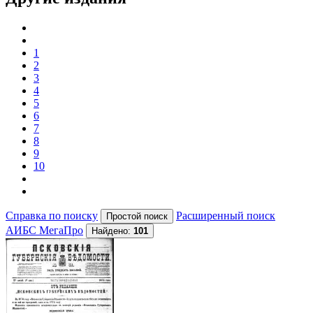
1
2
3
4
5
6
7
8
9
10
Справка по поиску
Расширенный поиск
АИБС МегаПро
Найдено:
101