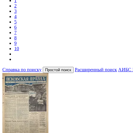
1
2
3
4
5
6
7
8
9
10
Справка по поиску
Расширенный поиск
АИБС 