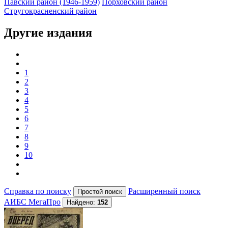
Павский район (1946-1959)
Порховский район
Стругокрасненский район
Другие издания
1
2
3
4
5
6
7
8
9
10
Справка по поиску
Расширенный поиск
АИБС МегаПро
Найдено:
152