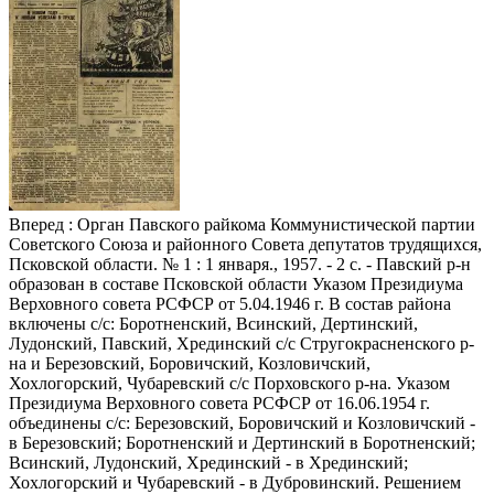
Вперед
: Орган Павского райкома Коммунистической партии
Советского Союза и районного Совета депутатов трудящихся,
Псковской области. № 1 : 1 января., 1957. - 2 с. - Павский р-н
образован в составе Псковской области Указом Президиума
Верховного совета РСФСР от 5.04.1946 г. В состав района
включены с/с: Боротненский, Всинский, Дертинский,
Лудонский, Павский, Хрединский с/с Стругокрасненского р-
на и Березовский, Боровичский, Козловичский,
Хохлогорский, Чубаревский с/с Порховского р-на. Указом
Президиума Верховного совета РСФСР от 16.06.1954 г.
объединены с/с: Березовский, Боровичский и Козловичский -
в Березовский; Боротненский и Дертинский в Боротненский;
Всинский, Лудонский, Хрединский - в Хрединский;
Хохлогорский и Чубаревский - в Дубровинский. Решением