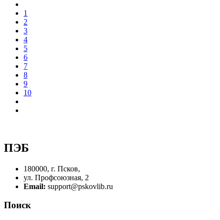
1
2
3
4
5
6
7
8
9
10
ПЭБ
180000, г. Псков,
ул. Профсоюзная, 2
Email:
support@pskovlib.ru
Поиск