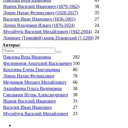
Павлова Вера Ивановна
43
Яшнев Василий Иванович (1879-1962)
38
Левин Натан Феликсович (1928-2017)
35
Василев Иван Иванович (1836-1901)
27
Ленин Владимир Ильич (1870-1924)
24
Мусийчук Василий Михайлович (1942-2004)
24
Довмонт (Тимофей) князь Псковский (?-1299)
20
Авторы:
Павлова Вера Ивановна
282
Филимонов Анатолий Васильевич
100
Киселева Елена Григорьевна
86
Левин Натан Феликсович
78
Медников Михаил Михайлович
66
Акинфиева Ольга Вадимовна
38
Смолькин Игорь Александрович
38
Яшнев Василий Иванович
33
Василев Иван Иванович
27
Мусийчук Василий Михайлович
23