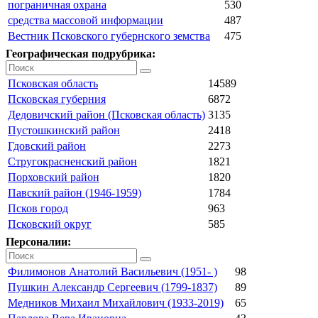
пограничная охрана
530
средства массовой информации
487
Вестник Псковского губернского земства
475
Географическая подрубрика:
Псковская область
14589
Псковская губерния
6872
Дедовичский район (Псковская область)
3135
Пустошкинский район
2418
Гдовский район
2273
Стругокрасненский район
1821
Порховский район
1820
Павский район (1946-1959)
1784
Псков город
963
Псковский округ
585
Персоналии:
Филимонов Анатолий Васильевич (1951- )
98
Пушкин Александр Сергеевич (1799-1837)
89
Медников Михаил Михайлович (1933-2019)
65