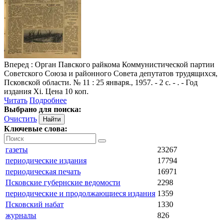
Вперед
: Орган Павского райкома Коммунистической партии
Советского Союза и районного Совета депутатов трудящихся,
Псковской области. № 11 : 25 января., 1957. - 2 с. - . - Год
издания Xi. Цена 10 коп.
Читать
Подробнее
Выбрано для поиска:
Очистить
Ключевые слова:
газеты
23267
периодические издания
17794
периодическая печать
16971
Псковские губернские ведомости
2298
периодические и продолжающиеся издания
1359
Псковский набат
1330
журналы
826