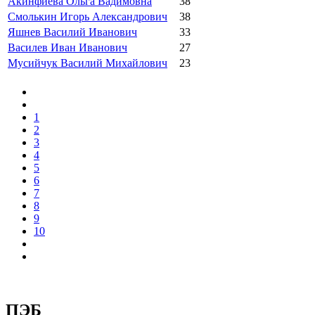
Акинфиева Ольга Вадимовна
38
Смолькин Игорь Александрович
38
Яшнев Василий Иванович
33
Василев Иван Иванович
27
Мусийчук Василий Михайлович
23
1
2
3
4
5
6
7
8
9
10
ПЭБ