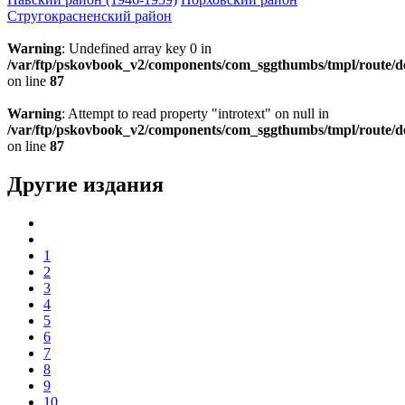
Стругокрасненский район
Warning
: Undefined array key 0 in
/var/ftp/pskovbook_v2/components/com_sggthumbs/tmpl/route/d
on line
87
Warning
: Attempt to read property "introtext" on null in
/var/ftp/pskovbook_v2/components/com_sggthumbs/tmpl/route/d
on line
87
Другие издания
1
2
3
4
5
6
7
8
9
10