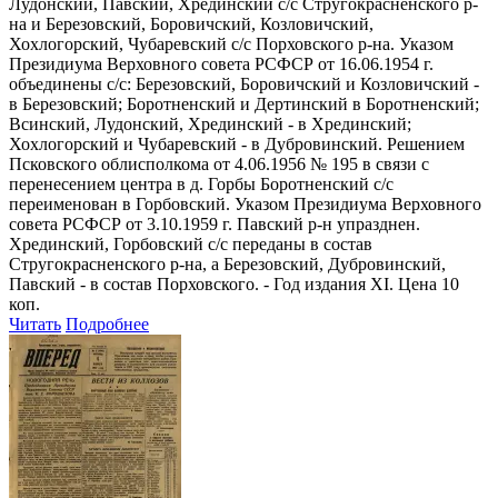
Лудонский, Павский, Хрединский с/с Стругокрасненского р-
на и Березовский, Боровичский, Козловичский,
Хохлогорский, Чубаревский с/с Порховского р-на. Указом
Президиума Верховного совета РСФСР от 16.06.1954 г.
объединены с/с: Березовский, Боровичский и Козловичский -
в Березовский; Боротненский и Дертинский в Боротненский;
Всинский, Лудонский, Хрединский - в Хрединский;
Хохлогорский и Чубаревский - в Дубровинский. Решением
Псковского облисполкома от 4.06.1956 № 195 в связи с
перенесением центра в д. Горбы Боротненский с/с
переименован в Горбовский. Указом Президиума Верховного
совета РСФСР от 3.10.1959 г. Павский р-н упразднен.
Хрединский, Горбовский с/с переданы в состав
Стругокрасненского р-на, а Березовский, Дубровинский,
Павский - в состав Порховского. - Год издания XI. Цена 10
коп.
Читать
Подробнее