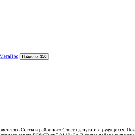
МегаПро
Найдено:
150
тского Союза и районного Совета депутатов трудящихся, Псковско