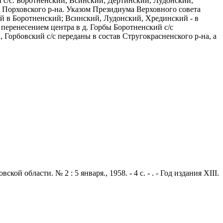
ы с/с: Боротненский, Всинский, Дертинский, Лудонский,
с Порховского р-на. Указом Президиума Верховного совета
ий в Боротненский; Всинский, Лудонский, Хрединский - в
перенесением центра в д. Горбы Боротненский с/с
Горбовский с/с переданы в состав Стругокрасненского р-на, а
области. № 2 : 5 января., 1958. - 4 с. - . - Год издания XIII.