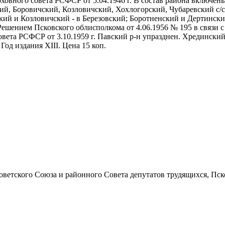
ховного совета РСФСР от 5.04.1946 г. В состав района включен
кий, Боровичский, Козловичский, Хохлогорский, Чубаревский с/
ский и Козловичский - в Березовский; Боротненский и Дертинск
шением Псковского облисполкома от 4.06.1956 № 195 в связи с 
ета РСФСР от 3.10.1959 г. Павский р-н упразднен. Хрединский, 
Год издания XIII. Цена 15 коп.
ского Союза и районного Совета депутатов трудящихся, Псковской 