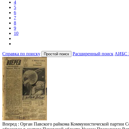
4
5
6
7
8
9
10
Справка по поиску
Расширенный поиск
АИБС 
Вперед
: Орган Павского райкома Коммунистической партии Сове