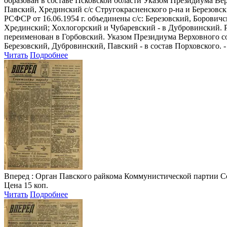
образован в составе Псковской области Указом Президиума Вер
Павский, Хрединский с/с Стругокрасненского р-на и Березовс
РСФСР от 16.06.1954 г. объединены с/с: Березовский, Борович
Хрединский; Хохлогорский и Чубаревский - в Дубровинский. Ре
переименован в Горбовский. Указом Президиума Верховного сов
Березовский, Дубровинский, Павский - в состав Порховского. - 
Читать
Подробнее
Вперед
: Орган Павского райкома Коммунистической партии Совет
Цена 15 коп.
Читать
Подробнее