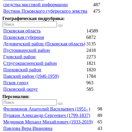
средства массовой информации
487
Вестник Псковского губернского земства
475
Географическая подрубрика:
Псковская область
14589
Псковская губерния
6872
Дедовичский район (Псковская область)
3135
Пустошкинский район
2418
Гдовский район
2273
Стругокрасненский район
1821
Порховский район
1820
Павский район (1946-1959)
1784
Псков город
963
Псковский округ
585
Персоналии:
Филимонов Анатолий Васильевич (1951- )
98
Пушкин Александр Сергеевич (1799-1837)
89
Медников Михаил Михайлович (1933-2019)
65
Павлова Вера Ивановна
43