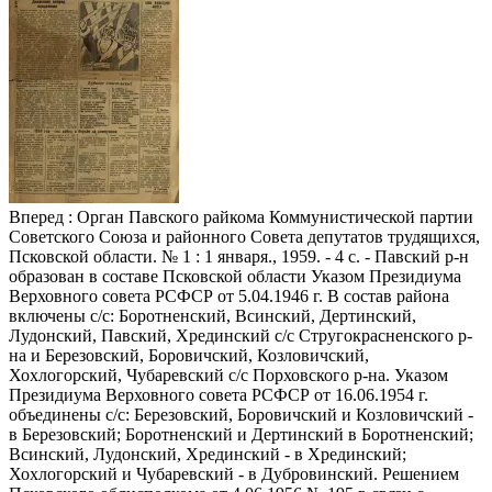
Вперед
: Орган Павского райкома Коммунистической партии
Советского Союза и районного Совета депутатов трудящихся,
Псковской области. № 1 : 1 января., 1959. - 4 с. - Павский р-н
образован в составе Псковской области Указом Президиума
Верховного совета РСФСР от 5.04.1946 г. В состав района
включены с/с: Боротненский, Всинский, Дертинский,
Лудонский, Павский, Хрединский с/с Стругокрасненского р-
на и Березовский, Боровичский, Козловичский,
Хохлогорский, Чубаревский с/с Порховского р-на. Указом
Президиума Верховного совета РСФСР от 16.06.1954 г.
объединены с/с: Березовский, Боровичский и Козловичский -
в Березовский; Боротненский и Дертинский в Боротненский;
Всинский, Лудонский, Хрединский - в Хрединский;
Хохлогорский и Чубаревский - в Дубровинский. Решением