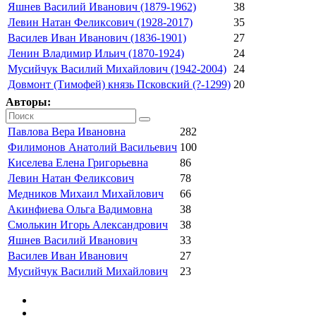
Яшнев Василий Иванович (1879-1962)
38
Левин Натан Феликсович (1928-2017)
35
Василев Иван Иванович (1836-1901)
27
Ленин Владимир Ильич (1870-1924)
24
Мусийчук Василий Михайлович (1942-2004)
24
Довмонт (Тимофей) князь Псковский (?-1299)
20
Авторы:
Павлова Вера Ивановна
282
Филимонов Анатолий Васильевич
100
Киселева Елена Григорьевна
86
Левин Натан Феликсович
78
Медников Михаил Михайлович
66
Акинфиева Ольга Вадимовна
38
Смолькин Игорь Александрович
38
Яшнев Василий Иванович
33
Василев Иван Иванович
27
Мусийчук Василий Михайлович
23