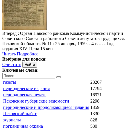
Вперед
: Орган Павского райкома Коммунистической партии
Советского Союза и районного Совета депутатов трудящихся,
Псковской области. № 11 : 25 января., 1959. - 4 с. - . - Год
издания XIV. Цена 15 коп.
Читать
Подробнее
Выбрано для поиска:
Очистить
Ключевые слова:
газеты
23267
периодические издания
17794
периодическая печать
16971
Псковские губернские ведомости
2298
периодические и продолжающиеся издания
1359
Псковский набат
1330
журналы
826
пограничная охрана
530