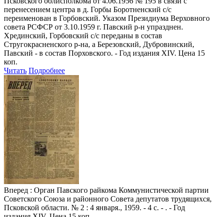
Псковского облисполкома от 4.06.1956 № 195 в связи с
перенесением центра в д. Горбы Боротненский с/с
переименован в Горбовский. Указом Президиума Верховного
совета РСФСР от 3.10.1959 г. Павский р-н упразднен.
Хрединский, Горбовский с/с переданы в состав
Стругокрасненского р-на, а Березовский, Дубровинский,
Павский - в состав Порховского. - Год издания XIV. Цена 15
коп.
Читать
Подробнее
Вперед
: Орган Павского райкома Коммунистической партии
Советского Союза и районного Совета депутатов трудящихся,
Псковской области. № 2 : 4 января., 1959. - 4 с. - . - Год
издания XIV. Цена 15 коп.