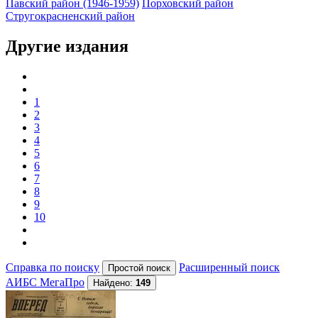
Павский район (1946-1959)
Порховский район
Стругокрасненский район
Другие издания
1
2
3
4
5
6
7
8
9
10
Справка по поиску
Расширенный поиск
АИБС МегаПро
Найдено:
149