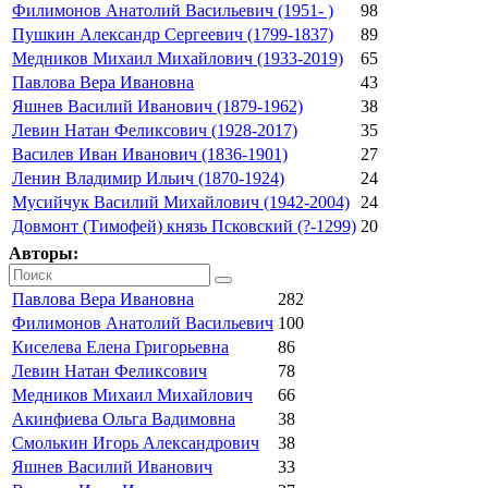
Филимонов Анатолий Васильевич (1951- )
98
Пушкин Александр Сергеевич (1799-1837)
89
Медников Михаил Михайлович (1933-2019)
65
Павлова Вера Ивановна
43
Яшнев Василий Иванович (1879-1962)
38
Левин Натан Феликсович (1928-2017)
35
Василев Иван Иванович (1836-1901)
27
Ленин Владимир Ильич (1870-1924)
24
Мусийчук Василий Михайлович (1942-2004)
24
Довмонт (Тимофей) князь Псковский (?-1299)
20
Авторы:
Павлова Вера Ивановна
282
Филимонов Анатолий Васильевич
100
Киселева Елена Григорьевна
86
Левин Натан Феликсович
78
Медников Михаил Михайлович
66
Акинфиева Ольга Вадимовна
38
Смолькин Игорь Александрович
38
Яшнев Василий Иванович
33