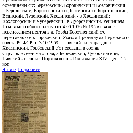
объединены с/с: Березовский, Боровичский и Козловичский -
в Березовский; Боротненский и Дертинский в Боротненский;
Всинский, Лудонский, Хрединский - в Хрединский;
Хохлогорский и Чубаревский - в Дубровинский. Решением
Псковского облисполкома от 4.06.1956 № 195 в связи с
перенесением центра в д. Горбы Боротненский с/с
переименован в Горбовский. Указом Президиума Верховного
совета РСФСР от 3.10.1959 г. Павский р-н упразднен.
Хрединский, Горбовский с/с переданы в состав
Стругокрасненского р-на, а Березовский, Дубровинский,
Павский - в состав Порховского. - Год издания XIV. Цена 15
коп.
Читать
Подробнее