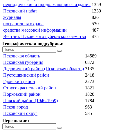
периодические и продолжающиеся издания
1359
Псковский набат
1330
журналы
826
пограничная охрана
530
средства массовой информации
487
Вестник Псковского губернского земства
475
Географическая подрубрика:
Псковская область
14589
Псковская губерния
6872
Дедовичский район (Псковская область)
3135
Пустошкинский район
2418
Гдовский район
2273
Стругокрасненский район
1821
Порховский район
1820
Павский район (1946-1959)
1784
Псков город
963
Псковский округ
585
Персоналии: