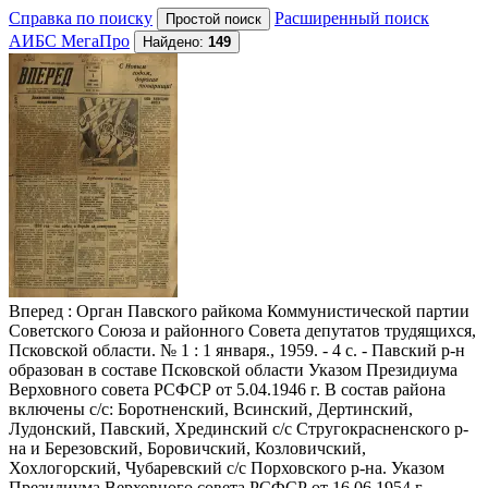
Справка по поиску
Расширенный поиск
АИБС МегаПро
Найдено:
149
Вперед
: Орган Павского райкома Коммунистической партии
Советского Союза и районного Совета депутатов трудящихся,
Псковской области. № 1 : 1 января., 1959. - 4 с. - Павский р-н
образован в составе Псковской области Указом Президиума
Верховного совета РСФСР от 5.04.1946 г. В состав района
включены с/с: Боротненский, Всинский, Дертинский,
Лудонский, Павский, Хрединский с/с Стругокрасненского р-
на и Березовский, Боровичский, Козловичский,
Хохлогорский, Чубаревский с/с Порховского р-на. Указом
Президиума Верховного совета РСФСР от 16.06.1954 г.