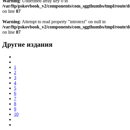
Warning
: Undefined array key 0 in
/var/ftp/pskovbook_v2/components/com_sggthumbs/tmpl/route/d
on line
87
Warning
: Attempt to read property "introtext" on null in
/var/ftp/pskovbook_v2/components/com_sggthumbs/tmpl/route/d
on line
87
Другие издания
1
2
3
4
5
6
7
8
9
10