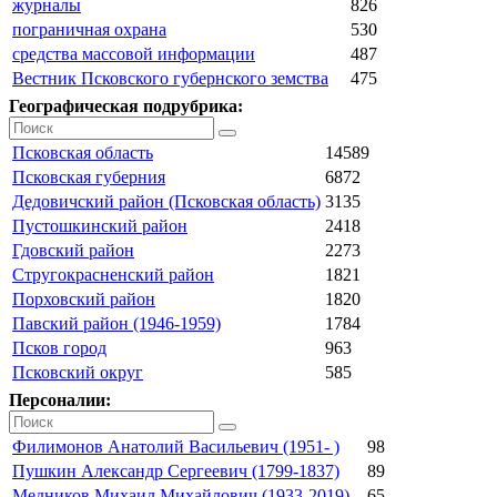
журналы
826
пограничная охрана
530
средства массовой информации
487
Вестник Псковского губернского земства
475
Географическая подрубрика:
Псковская область
14589
Псковская губерния
6872
Дедовичский район (Псковская область)
3135
Пустошкинский район
2418
Гдовский район
2273
Стругокрасненский район
1821
Порховский район
1820
Павский район (1946-1959)
1784
Псков город
963
Псковский округ
585
Персоналии:
Филимонов Анатолий Васильевич (1951- )
98
Пушкин Александр Сергеевич (1799-1837)
89
Медников Михаил Михайлович (1933-2019)
65