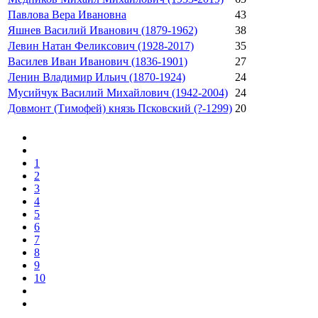
Павлова Вера Ивановна
43
Яшнев Василий Иванович (1879-1962)
38
Левин Натан Феликсович (1928-2017)
35
Василев Иван Иванович (1836-1901)
27
Ленин Владимир Ильич (1870-1924)
24
Мусийчук Василий Михайлович (1942-2004)
24
Довмонт (Тимофей) князь Псковский (?-1299)
20
1
2
3
4
5
6
7
8
9
10