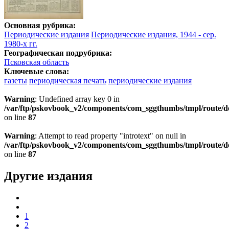
Основная рубрика:
Периодические издания
Периодические издания, 1944 - сер.
1980-х гг.
Географическая подрубрика:
Псковская область
Ключевые слова:
газеты
периодическая печать
периодические издания
Warning
: Undefined array key 0 in
/var/ftp/pskovbook_v2/components/com_sggthumbs/tmpl/route/d
on line
87
Warning
: Attempt to read property "introtext" on null in
/var/ftp/pskovbook_v2/components/com_sggthumbs/tmpl/route/d
on line
87
Другие издания
1
2