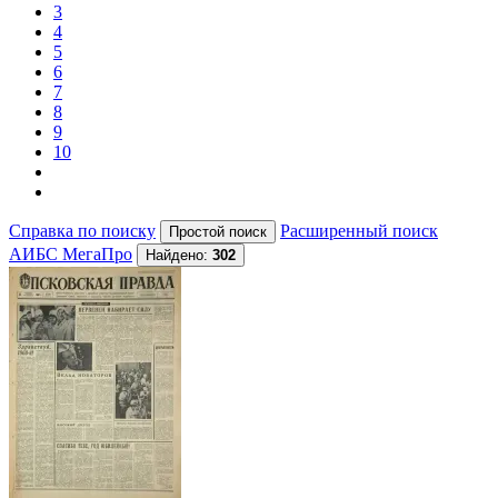
3
4
5
6
7
8
9
10
Справка по поиску
Расширенный поиск
АИБС МегаПро
Найдено:
302