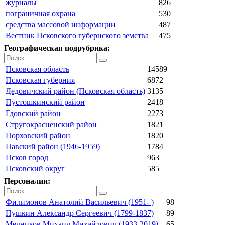
журналы
826
пограничная охрана
530
средства массовой информации
487
Вестник Псковского губернского земства
475
Географическая подрубрика:
Псковская область
14589
Псковская губерния
6872
Дедовичский район (Псковская область)
3135
Пустошкинский район
2418
Гдовский район
2273
Стругокрасненский район
1821
Порховский район
1820
Павский район (1946-1959)
1784
Псков город
963
Псковский округ
585
Персоналии:
Филимонов Анатолий Васильевич (1951- )
98
Пушкин Александр Сергеевич (1799-1837)
89
Медников Михаил Михайлович (1933-2019)
65