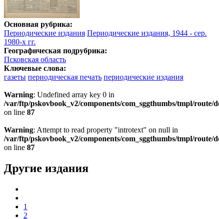
Основная рубрика:
Периодические издания
Периодические издания, 1944 - сер.
1980-х гг.
Географическая подрубрика:
Псковская область
Ключевые слова:
газеты
периодическая печать
периодические издания
Warning
: Undefined array key 0 in
/var/ftp/pskovbook_v2/components/com_sggthumbs/tmpl/route/d
on line
87
Warning
: Attempt to read property "introtext" on null in
/var/ftp/pskovbook_v2/components/com_sggthumbs/tmpl/route/d
on line
87
Другие издания
1
2