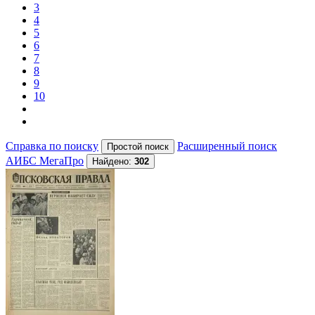
3
4
5
6
7
8
9
10
Справка по поиску
Расширенный поиск
АИБС МегаПро
Найдено:
302