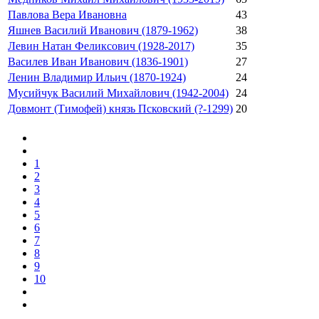
Павлова Вера Ивановна
43
Яшнев Василий Иванович (1879-1962)
38
Левин Натан Феликсович (1928-2017)
35
Василев Иван Иванович (1836-1901)
27
Ленин Владимир Ильич (1870-1924)
24
Мусийчук Василий Михайлович (1942-2004)
24
Довмонт (Тимофей) князь Псковский (?-1299)
20
1
2
3
4
5
6
7
8
9
10