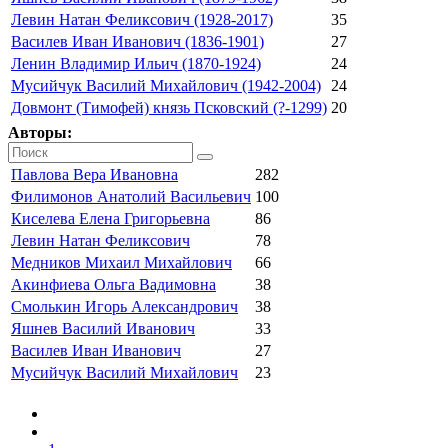
Левин Натан Феликсович (1928-2017)
35
Василев Иван Иванович (1836-1901)
27
Ленин Владимир Ильич (1870-1924)
24
Мусийчук Василий Михайлович (1942-2004)
24
Довмонт (Тимофей) князь Псковский (?-1299)
20
Авторы:
Павлова Вера Ивановна
282
Филимонов Анатолий Васильевич
100
Киселева Елена Григорьевна
86
Левин Натан Феликсович
78
Медников Михаил Михайлович
66
Акинфиева Ольга Вадимовна
38
Смолькин Игорь Александрович
38
Яшнев Василий Иванович
33
Василев Иван Иванович
27
Мусийчук Василий Михайлович
23