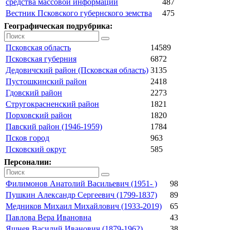
средства массовой информации
487
Вестник Псковского губернского земства
475
Географическая подрубрика:
Псковская область
14589
Псковская губерния
6872
Дедовичский район (Псковская область)
3135
Пустошкинский район
2418
Гдовский район
2273
Стругокрасненский район
1821
Порховский район
1820
Павский район (1946-1959)
1784
Псков город
963
Псковский округ
585
Персоналии:
Филимонов Анатолий Васильевич (1951- )
98
Пушкин Александр Сергеевич (1799-1837)
89
Медников Михаил Михайлович (1933-2019)
65
Павлова Вера Ивановна
43
Яшнев Василий Иванович (1879-1962)
38