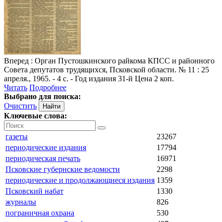
Вперед
: Орган Пустошкинского райкома КПСС и районного
Совета депутатов трудящихся, Псковской области. № 11 : 25
апреля., 1965. - 4 с. - Год издания 31-й Цена 2 коп.
Читать
Подробнее
Выбрано для поиска:
Очистить
Ключевые слова:
газеты
23267
периодические издания
17794
периодическая печать
16971
Псковские губернские ведомости
2298
периодические и продолжающиеся издания
1359
Псковский набат
1330
журналы
826
пограничная охрана
530