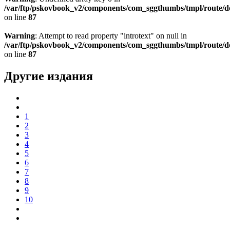
/var/ftp/pskovbook_v2/components/com_sggthumbs/tmpl/route/d
on line
87
Warning
: Attempt to read property "introtext" on null in
/var/ftp/pskovbook_v2/components/com_sggthumbs/tmpl/route/d
on line
87
Другие издания
1
2
3
4
5
6
7
8
9
10