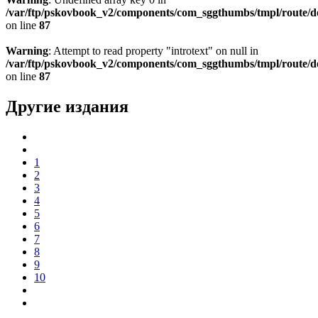
/var/ftp/pskovbook_v2/components/com_sggthumbs/tmpl/route/d
on line
87
Warning
: Attempt to read property "introtext" on null in
/var/ftp/pskovbook_v2/components/com_sggthumbs/tmpl/route/d
on line
87
Другие издания
1
2
3
4
5
6
7
8
9
10