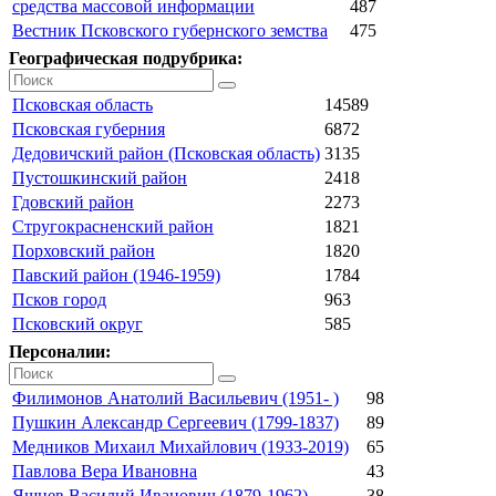
средства массовой информации
487
Вестник Псковского губернского земства
475
Географическая подрубрика:
Псковская область
14589
Псковская губерния
6872
Дедовичский район (Псковская область)
3135
Пустошкинский район
2418
Гдовский район
2273
Стругокрасненский район
1821
Порховский район
1820
Павский район (1946-1959)
1784
Псков город
963
Псковский округ
585
Персоналии:
Филимонов Анатолий Васильевич (1951- )
98
Пушкин Александр Сергеевич (1799-1837)
89
Медников Михаил Михайлович (1933-2019)
65
Павлова Вера Ивановна
43
Яшнев Василий Иванович (1879-1962)
38