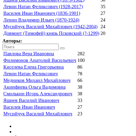
Левин Натан Феликсович (1928-2017)
35
Василев Иван Иванович (1836-1901)
27
Ленин Владимир Ильич (1870-1924)
24
Мусийчук Василий Михайлович (1942-2004)
24
Довмонт (Тимофей) князь Псковский (?-1299)
20
Авторы:
Павлова Вера Ивановна
282
Филимонов Анатолий Васильевич
100
Киселева Елена Григорьевна
86
Левин Натан Феликсович
78
Медников Михаил Михайлович
66
Акинфиева Ольга Вадимовна
38
Смолькин Игорь Александрович
38
Яшнев Василий Иванович
33
Василев Иван Иванович
27
Мусийчук Василий Михайлович
23