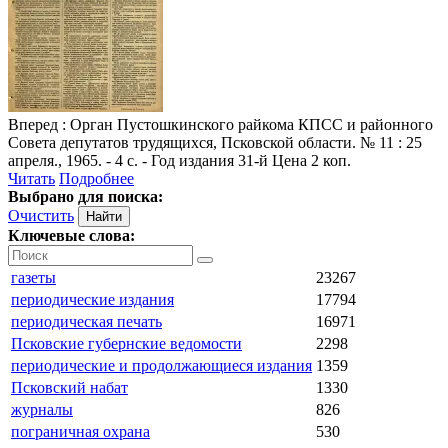
Вперед
: Орган Пустошкинского райкома КПСС и районного
Совета депутатов трудящихся, Псковской области. № 11 : 25
апреля., 1965. - 4 с. - Год издания 31-й Цена 2 коп.
Читать
Подробнее
Выбрано для поиска:
Очистить
Ключевые слова:
газеты
23267
периодические издания
17794
периодическая печать
16971
Псковские губернские ведомости
2298
периодические и продолжающиеся издания
1359
Псковский набат
1330
журналы
826
пограничная охрана
530