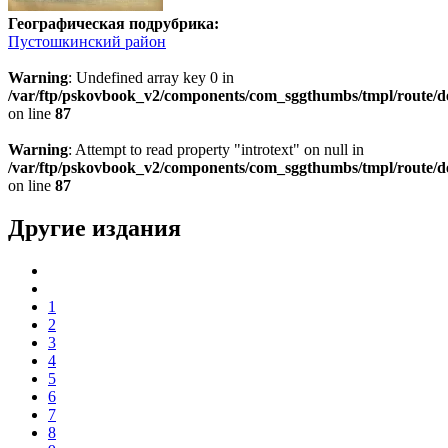
Географическая подрубрика:
Пустошкинский район
Warning
: Undefined array key 0 in
/var/ftp/pskovbook_v2/components/com_sggthumbs/tmpl/route/d
on line
87
Warning
: Attempt to read property "introtext" on null in
/var/ftp/pskovbook_v2/components/com_sggthumbs/tmpl/route/d
on line
87
Другие издания
1
2
3
4
5
6
7
8