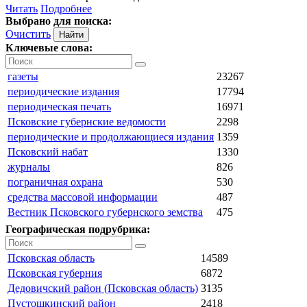
Читать
Подробнее
Выбрано для поиска:
Очистить
Ключевые слова:
газеты
23267
периодические издания
17794
периодическая печать
16971
Псковские губернские ведомости
2298
периодические и продолжающиеся издания
1359
Псковский набат
1330
журналы
826
пограничная охрана
530
средства массовой информации
487
Вестник Псковского губернского земства
475
Географическая подрубрика:
Псковская область
14589
Псковская губерния
6872
Дедовичский район (Псковская область)
3135
Пустошкинский район
2418