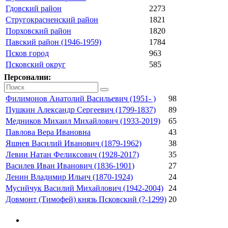
Гдовский район
2273
Стругокрасненский район
1821
Порховский район
1820
Павский район (1946-1959)
1784
Псков город
963
Псковский округ
585
Персоналии:
Филимонов Анатолий Васильевич (1951- )
98
Пушкин Александр Сергеевич (1799-1837)
89
Медников Михаил Михайлович (1933-2019)
65
Павлова Вера Ивановна
43
Яшнев Василий Иванович (1879-1962)
38
Левин Натан Феликсович (1928-2017)
35
Василев Иван Иванович (1836-1901)
27
Ленин Владимир Ильич (1870-1924)
24
Мусийчук Василий Михайлович (1942-2004)
24
Довмонт (Тимофей) князь Псковский (?-1299)
20