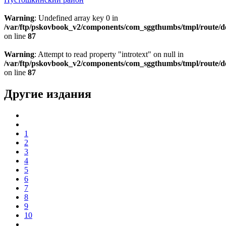
Warning
: Undefined array key 0 in
/var/ftp/pskovbook_v2/components/com_sggthumbs/tmpl/route/d
on line
87
Warning
: Attempt to read property "introtext" on null in
/var/ftp/pskovbook_v2/components/com_sggthumbs/tmpl/route/d
on line
87
Другие издания
1
2
3
4
5
6
7
8
9
10