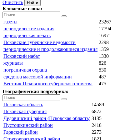
Очистить
Ключевые слова:
газеты
23267
периодические издания
17794
периодическая печать
16971
Псковские губернские ведомости
2298
периодические и продолжающиеся издания
1359
Псковский набат
1330
журналы
826
пограничная охрана
530
средства массовой информации
487
Вестник Псковского губернского земства
475
Географическая подрубрика:
Псковская область
14589
Псковская губерния
6872
Дедовичский район (Псковская область)
3135
Пустошкинский район
2418
Гдовский район
2273
Стругокрасненский район
1821