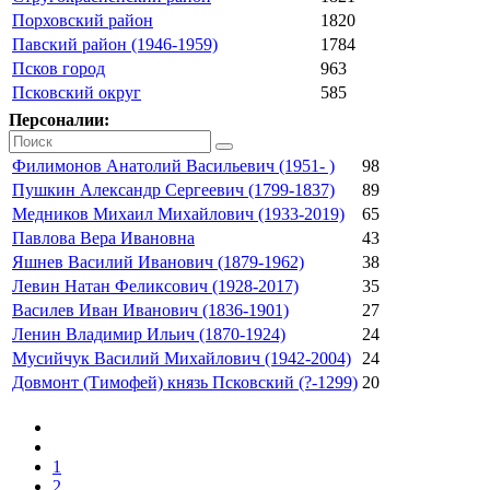
Порховский район
1820
Павский район (1946-1959)
1784
Псков город
963
Псковский округ
585
Персоналии:
Филимонов Анатолий Васильевич (1951- )
98
Пушкин Александр Сергеевич (1799-1837)
89
Медников Михаил Михайлович (1933-2019)
65
Павлова Вера Ивановна
43
Яшнев Василий Иванович (1879-1962)
38
Левин Натан Феликсович (1928-2017)
35
Василев Иван Иванович (1836-1901)
27
Ленин Владимир Ильич (1870-1924)
24
Мусийчук Василий Михайлович (1942-2004)
24
Довмонт (Тимофей) князь Псковский (?-1299)
20
1
2