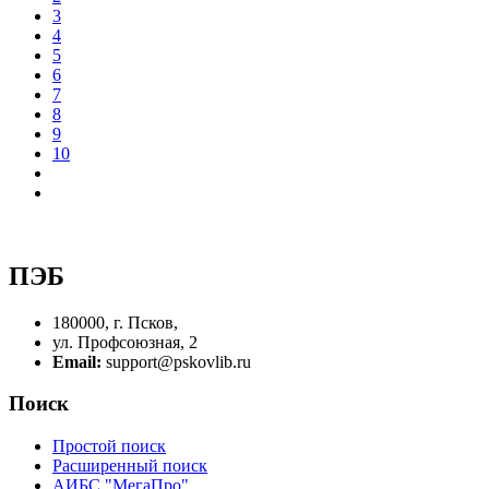
3
4
5
6
7
8
9
10
ПЭБ
180000, г. Псков,
ул. Профсоюзная, 2
Email:
support@pskovlib.ru
Поиск
Простой поиск
Расширенный поиск
АИБС "МегаПро"