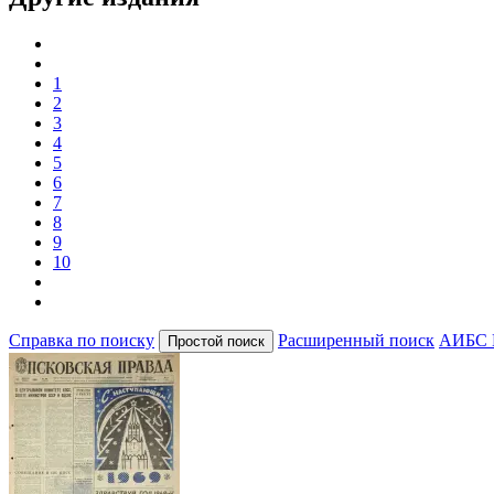
1
2
3
4
5
6
7
8
9
10
Справка по поиску
Расширенный поиск
АИБС 