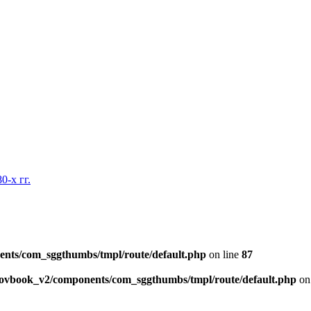
0-х гг.
ents/com_sggthumbs/tmpl/route/default.php
on line
87
skovbook_v2/components/com_sggthumbs/tmpl/route/default.php
on