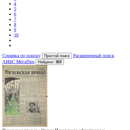
4
5
6
7
8
9
10
Справка по поиску
Расширенный поиск
АИБС МегаПро
Найдено:
303