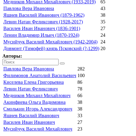
Медников Михаил Михайлович (1933-2019)
65
Павлова Вера Ивановна
43
Яшнев Василий Иванович (1879-1962)
38
Левин Натан Феликсович (1928-2017)
35
Василев Иван Иванович (1836-1901)
27
Ленин Владимир Ильич (1870-1924)
24
Мусийчук Василий Михайлович (1942-2004)
24
Довмонт (Тимофей) князь Псковский (?-1299)
20
Авторы:
Павлова Вера Ивановна
282
Филимонов Анатолий Васильевич
100
Киселева Елена Григорьевна
86
Левин Натан Феликсович
78
Медников Михаил Михайлович
66
Акинфиева Ольга Вадимовна
38
Смолькин Игорь Александрович
38
Яшнев Василий Иванович
33
Василев Иван Иванович
27
Мусийчук Василий Михайлович
23