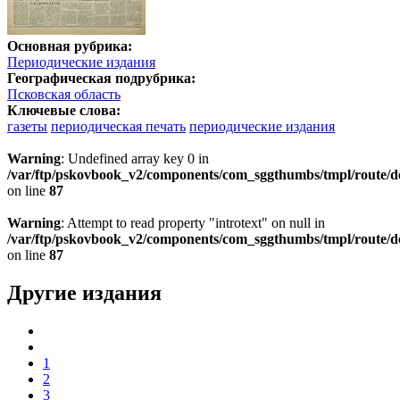
Основная рубрика:
Периодические издания
Географическая подрубрика:
Псковская область
Ключевые слова:
газеты
периодическая печать
периодические издания
Warning
: Undefined array key 0 in
/var/ftp/pskovbook_v2/components/com_sggthumbs/tmpl/route/d
on line
87
Warning
: Attempt to read property "introtext" on null in
/var/ftp/pskovbook_v2/components/com_sggthumbs/tmpl/route/d
on line
87
Другие издания
1
2
3