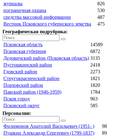
журналы
826
пограничная охрана
530
средства массовой информации
487
Вестник Псковского губернского земства
475
Географическая подрубрика:
Псковская область
14589
Псковская губерния
6872
Дедовичский район (Псковская область)
3135
Пустошкинский район
2418
Гдовский район
2273
Стругокрасненский район
1821
Порховский район
1820
Павский район (1946-1959)
1784
Псков город
963
Псковский округ
585
Персоналии:
Филимонов Анатолий Васильевич (1951- )
98
Пушкин Александр Сергеевич (1799-1837)
89