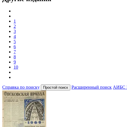
1
2
3
4
5
6
7
8
9
10
Справка по поиску
Расширенный поиск
АИБС 