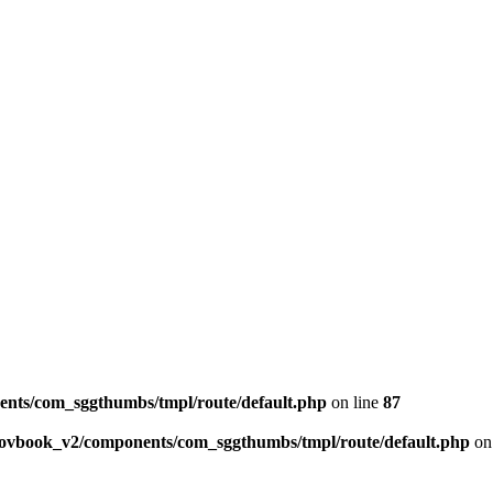
ents/com_sggthumbs/tmpl/route/default.php
on line
87
skovbook_v2/components/com_sggthumbs/tmpl/route/default.php
on