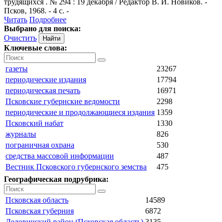
трудящихся . № 294 : 19 декабря / Редактор В. И. Новиков. -
Псков, 1968. - 4 с. -
Читать
Подробнее
Выбрано для поиска:
Очистить
Ключевые слова:
газеты
23267
периодические издания
17794
периодическая печать
16971
Псковские губернские ведомости
2298
периодические и продолжающиеся издания
1359
Псковский набат
1330
журналы
826
пограничная охрана
530
средства массовой информации
487
Вестник Псковского губернского земства
475
Географическая подрубрика:
Псковская область
14589
Псковская губерния
6872
Дедовичский район (Псковская область)
3135