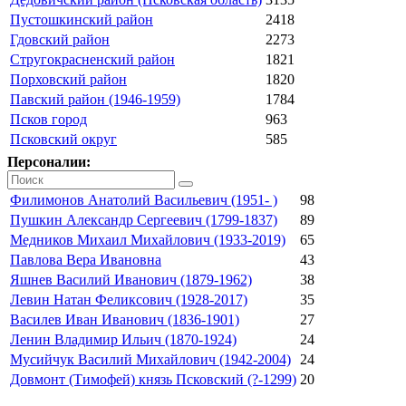
Пустошкинский район
2418
Гдовский район
2273
Стругокрасненский район
1821
Порховский район
1820
Павский район (1946-1959)
1784
Псков город
963
Псковский округ
585
Персоналии:
Филимонов Анатолий Васильевич (1951- )
98
Пушкин Александр Сергеевич (1799-1837)
89
Медников Михаил Михайлович (1933-2019)
65
Павлова Вера Ивановна
43
Яшнев Василий Иванович (1879-1962)
38
Левин Натан Феликсович (1928-2017)
35
Василев Иван Иванович (1836-1901)
27
Ленин Владимир Ильич (1870-1924)
24
Мусийчук Василий Михайлович (1942-2004)
24
Довмонт (Тимофей) князь Псковский (?-1299)
20