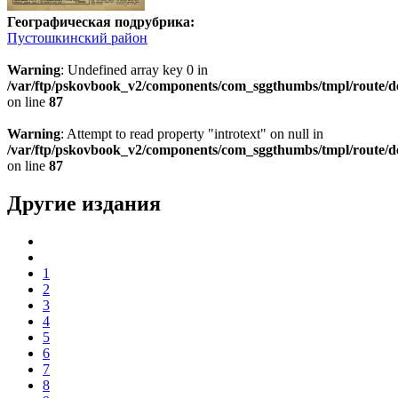
Географическая подрубрика:
Пустошкинский район
Warning
: Undefined array key 0 in
/var/ftp/pskovbook_v2/components/com_sggthumbs/tmpl/route/d
on line
87
Warning
: Attempt to read property "introtext" on null in
/var/ftp/pskovbook_v2/components/com_sggthumbs/tmpl/route/d
on line
87
Другие издания
1
2
3
4
5
6
7
8