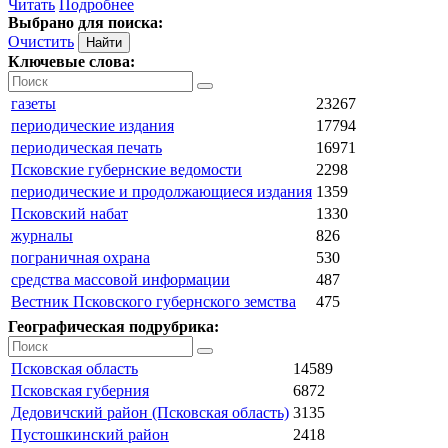
Читать
Подробнее
Выбрано для поиска:
Очистить
Ключевые слова:
газеты
23267
периодические издания
17794
периодическая печать
16971
Псковские губернские ведомости
2298
периодические и продолжающиеся издания
1359
Псковский набат
1330
журналы
826
пограничная охрана
530
средства массовой информации
487
Вестник Псковского губернского земства
475
Географическая подрубрика:
Псковская область
14589
Псковская губерния
6872
Дедовичский район (Псковская область)
3135
Пустошкинский район
2418