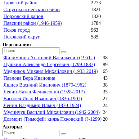
Гдовский район
2273
Стругокрасненский район
1821
Порховский район
1820
Павский район (1946-1959)
1784
Псков город
963
Псковский округ
585
Персоналии:
Филимонов Анатолий Васильевич (1951- )
98
Пушкин Александр Сергеевич (1799-1837)
89
Медников Михаил Михайлович (1933-2019)
65
Павлова Вера Ивановна
43
Яшнев Василий Иванович (1879-1962)
38
Левин Натан Феликсович (1928-2017)
35
Василев Иван Иванович (1836-1901)
27
Ленин Владимир Ильич (1870-1924)
24
Мусийчук Василий Михайлович (1942-2004)
24
Довмонт (Тимофей) князь Псковский (?-1299)
20
Авторы: