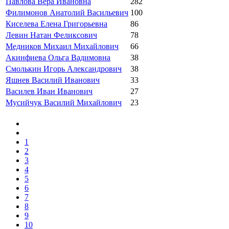
Павлова Вера Ивановна
282
Филимонов Анатолий Васильевич
100
Киселева Елена Григорьевна
86
Левин Натан Феликсович
78
Медников Михаил Михайлович
66
Акинфиева Ольга Вадимовна
38
Смолькин Игорь Александрович
38
Яшнев Василий Иванович
33
Василев Иван Иванович
27
Мусийчук Василий Михайлович
23
1
2
3
4
5
6
7
8
9
10