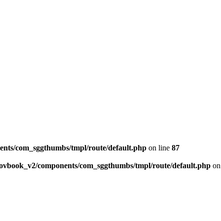
ents/com_sggthumbs/tmpl/route/default.php
on line
87
skovbook_v2/components/com_sggthumbs/tmpl/route/default.php
on