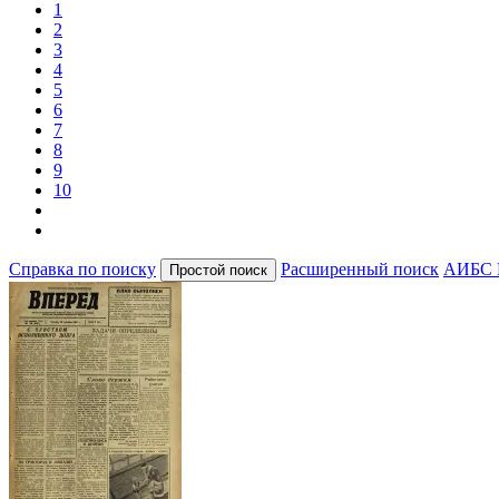
1
2
3
4
5
6
7
8
9
10
Справка по поиску
Расширенный поиск
АИБС 