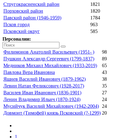
Стругокрасненский район
1821
Порховский район
1820
Павский район (1946-1959)
1784
Псков город
963
Псковский округ
585
Персоналии:
Филимонов Анатолий Васильевич (1951- )
98
Пушкин Александр Сергеевич (1799-1837)
89
Медников Михаил Михайлович (1933-2019)
65
Павлова Вера Ивановна
43
Яшнев Василий Иванович (1879-1962)
38
Левин Натан Феликсович (1928-2017)
35
Василев Иван Иванович (1836-1901)
27
Ленин Владимир Ильич (1870-1924)
24
Мусийчук Василий Михайлович (1942-2004)
24
Довмонт (Тимофей) князь Псковский (?-1299)
20
1