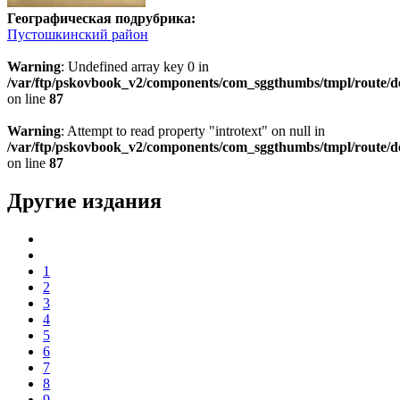
Географическая подрубрика:
Пустошкинский район
Warning
: Undefined array key 0 in
/var/ftp/pskovbook_v2/components/com_sggthumbs/tmpl/route/d
on line
87
Warning
: Attempt to read property "introtext" on null in
/var/ftp/pskovbook_v2/components/com_sggthumbs/tmpl/route/d
on line
87
Другие издания
1
2
3
4
5
6
7
8
9