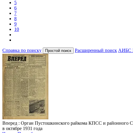
5
6
7
8
9
10
Справка по поиску
Расширенный поиск
АИБС 
Вперед
: Орган Пустошкинского райкома КПСС и районного Совета
в октябре 1931 года