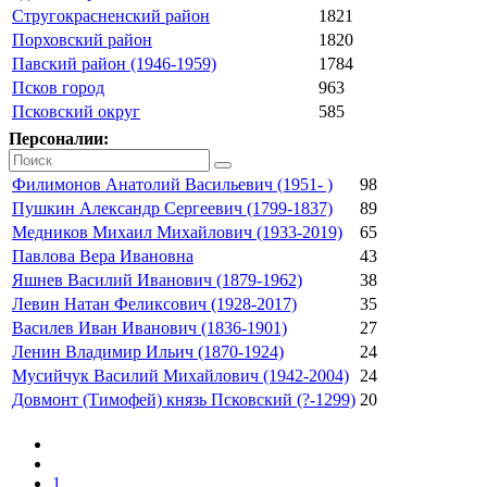
Стругокрасненский район
1821
Порховский район
1820
Павский район (1946-1959)
1784
Псков город
963
Псковский округ
585
Персоналии:
Филимонов Анатолий Васильевич (1951- )
98
Пушкин Александр Сергеевич (1799-1837)
89
Медников Михаил Михайлович (1933-2019)
65
Павлова Вера Ивановна
43
Яшнев Василий Иванович (1879-1962)
38
Левин Натан Феликсович (1928-2017)
35
Василев Иван Иванович (1836-1901)
27
Ленин Владимир Ильич (1870-1924)
24
Мусийчук Василий Михайлович (1942-2004)
24
Довмонт (Тимофей) князь Псковский (?-1299)
20
1