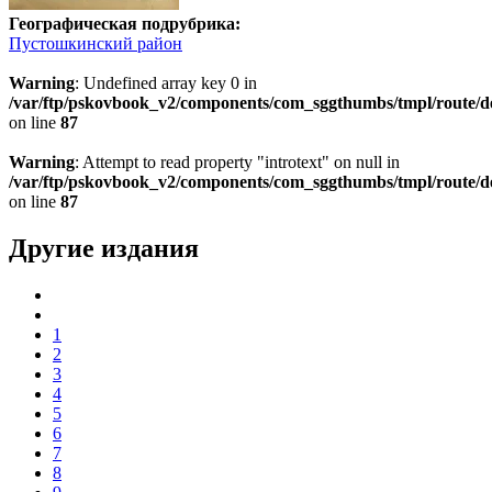
Географическая подрубрика:
Пустошкинский район
Warning
: Undefined array key 0 in
/var/ftp/pskovbook_v2/components/com_sggthumbs/tmpl/route/d
on line
87
Warning
: Attempt to read property "introtext" on null in
/var/ftp/pskovbook_v2/components/com_sggthumbs/tmpl/route/d
on line
87
Другие издания
1
2
3
4
5
6
7
8