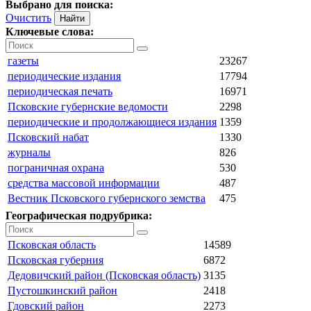
Выбрано для поиска:
Очистить
Ключевые слова:
газеты
23267
периодические издания
17794
периодическая печать
16971
Псковские губернские ведомости
2298
периодические и продолжающиеся издания
1359
Псковский набат
1330
журналы
826
пограничная охрана
530
средства массовой информации
487
Вестник Псковского губернского земства
475
Географическая подрубрика:
Псковская область
14589
Псковская губерния
6872
Дедовичский район (Псковская область)
3135
Пустошкинский район
2418
Гдовский район
2273