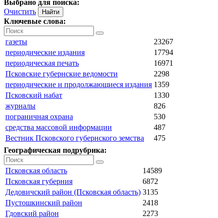
Выбрано для поиска:
Очистить
Ключевые слова:
газеты
23267
периодические издания
17794
периодическая печать
16971
Псковские губернские ведомости
2298
периодические и продолжающиеся издания
1359
Псковский набат
1330
журналы
826
пограничная охрана
530
средства массовой информации
487
Вестник Псковского губернского земства
475
Географическая подрубрика:
Псковская область
14589
Псковская губерния
6872
Дедовичский район (Псковская область)
3135
Пустошкинский район
2418
Гдовский район
2273