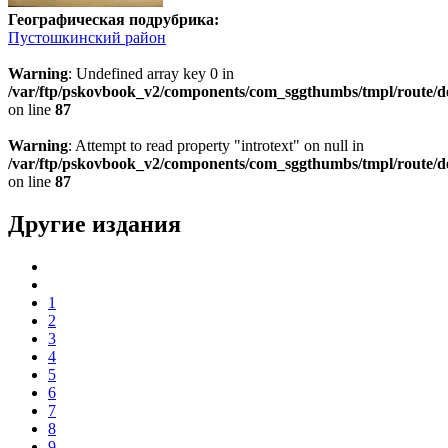
Географическая подрубрика:
Пустошкинский район
Warning
: Undefined array key 0 in
/var/ftp/pskovbook_v2/components/com_sggthumbs/tmpl/route/d
on line
87
Warning
: Attempt to read property "introtext" on null in
/var/ftp/pskovbook_v2/components/com_sggthumbs/tmpl/route/d
on line
87
Другие издания
1
2
3
4
5
6
7
8
9