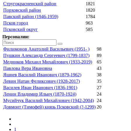
Стругокрасненский район
1821
Порховский район
1820
Павский район (1946-1959)
1784
Псков город
963
Псковский округ
585
Персоналии:
Филимонов Анатолий Васильевич (1951- )
98
Пушкин Александр Сергеевич (1799-1837)
89
Медников Михаил Михайлович (1933-2019)
65
Павлова Вера Ивановна
43
Яшнев Василий Иванович (1879-1962)
38
Левин Натан Феликсович (1928-2017)
35
Василев Иван Иванович (1836-1901)
27
Ленин Владимир Ильич (1870-1924)
24
Мусийчук Василий Михайлович (1942-2004)
24
Довмонт (Тимофей) князь Псковский (?-1299)
20
1