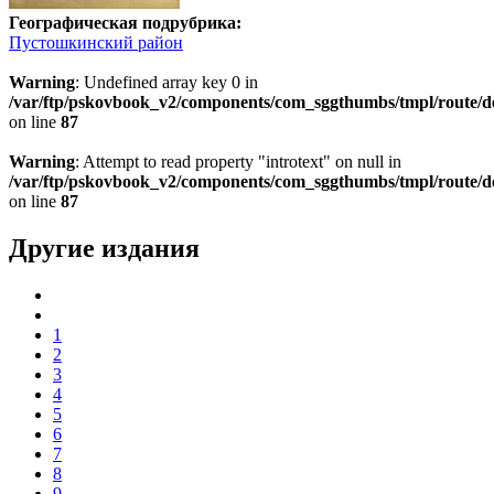
Географическая подрубрика:
Пустошкинский район
Warning
: Undefined array key 0 in
/var/ftp/pskovbook_v2/components/com_sggthumbs/tmpl/route/d
on line
87
Warning
: Attempt to read property "introtext" on null in
/var/ftp/pskovbook_v2/components/com_sggthumbs/tmpl/route/d
on line
87
Другие издания
1
2
3
4
5
6
7
8
9