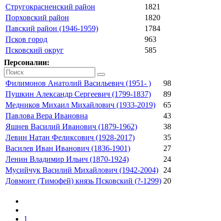
Стругокрасненский район
1821
Порховский район
1820
Павский район (1946-1959)
1784
Псков город
963
Псковский округ
585
Персоналии:
Филимонов Анатолий Васильевич (1951- )
98
Пушкин Александр Сергеевич (1799-1837)
89
Медников Михаил Михайлович (1933-2019)
65
Павлова Вера Ивановна
43
Яшнев Василий Иванович (1879-1962)
38
Левин Натан Феликсович (1928-2017)
35
Василев Иван Иванович (1836-1901)
27
Ленин Владимир Ильич (1870-1924)
24
Мусийчук Василий Михайлович (1942-2004)
24
Довмонт (Тимофей) князь Псковский (?-1299)
20
1