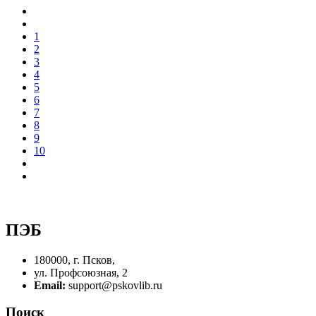
1
2
3
4
5
6
7
8
9
10
ПЭБ
180000, г. Псков,
ул. Профсоюзная, 2
Email:
support@pskovlib.ru
Поиск