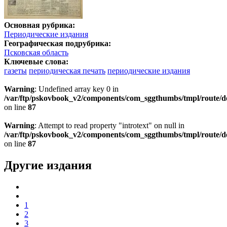
Основная рубрика:
Периодические издания
Географическая подрубрика:
Псковская область
Ключевые слова:
газеты
периодическая печать
периодические издания
Warning
: Undefined array key 0 in
/var/ftp/pskovbook_v2/components/com_sggthumbs/tmpl/route/d
on line
87
Warning
: Attempt to read property "introtext" on null in
/var/ftp/pskovbook_v2/components/com_sggthumbs/tmpl/route/d
on line
87
Другие издания
1
2
3