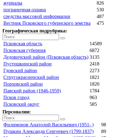
журналы
826
пограничная охрана
530
средства массовой информации
487
Вестник Псковского губернского земства
475
Географическая подрубрика:
Псковская область
14589
Псковская губерния
6872
Дедовичский район (Псковская область)
3135
Пустошкинский район
2418
Гдовский район
2273
Стругокрасненский район
1821
Порховский район
1820
Павский район (1946-1959)
1784
Псков город
963
Псковский округ
585
Персоналии:
Филимонов Анатолий Васильевич (1951- )
98
Пушкин Александр Сергеевич (1799-1837)
89