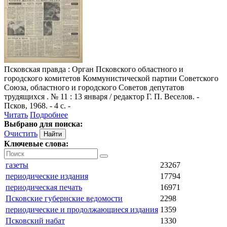
Псковская правда
: Орган Псковского областного и
городского комитетов Коммунистической партии Советского
Союза, областного и городского Советов депутатов
трудящихся . № 11 : 13 января / редактор Г. П. Веселов. -
Псков, 1968. - 4 с. -
Читать
Подробнее
Выбрано для поиска:
Очистить
Ключевые слова:
газеты
23267
периодические издания
17794
периодическая печать
16971
Псковские губернские ведомости
2298
периодические и продолжающиеся издания
1359
Псковский набат
1330