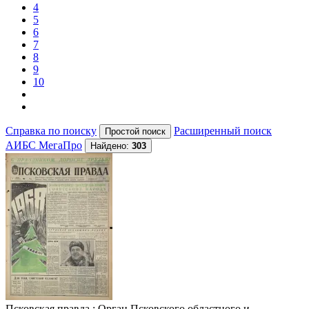
4
5
6
7
8
9
10
Справка по поиску
Расширенный поиск
АИБС МегаПро
Найдено:
303
Псковская правда
: Орган Псковского областного и