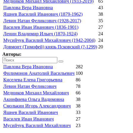
Медников Михаил Михайлович (1933-2019)
65
Павлова Вера Ивановна
43
Яшнев Василий Иванович (1879-1962)
38
Левин Натан Феликсович (1928-2017)
35
Василев Иван Иванович (1836-1901)
27
Ленин Владимир Ильич (1870-1924)
24
Мусийчук Василий Михайлович (1942-2004)
24
Довмонт (Тимофей) князь Псковский (?-1299)
20
Авторы:
Павлова Вера Ивановна
282
Филимонов Анатолий Васильевич
100
Киселева Елена Григорьевна
86
Левин Натан Феликсович
78
Медников Михаил Михайлович
66
Акинфиева Ольга Вадимовна
38
Смолькин Игорь Александрович
38
Яшнев Василий Иванович
33
Василев Иван Иванович
27
Мусийчук Василий Михайлович
23