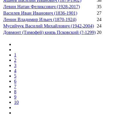
Яшнев Василий Иванович (1879-1962)
38
Левин Натан Феликсович (1928-2017)
35
Василев Иван Иванович (1836-1901)
27
Ленин Владимир Ильич (1870-1924)
24
Мусийчук Василий Михайлович (1942-2004)
24
Довмонт (Тимофей) князь Псковский (?-1299)
20
1
2
3
4
5
6
7
8
9
10