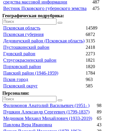
средства массовой информации
487
Вестник Псковского губернского земства
475
Географическая подрубрика:
Псковская область
14589
Псковская губерния
6872
Дедовичский район (Псковская область)
3135
Пустошкинский район
2418
Гдовский район
2273
Стругокрасненский район
1821
Порховский район
1820
Павский район (1946-1959)
1784
Псков город
963
Псковский округ
585
Персоналии:
Филимонов Анатолий Васильевич (1951- )
98
Пушкин Александр Сергеевич (1799-1837)
89
Медников Михаил Михайлович (1933-2019)
65
Павлова Вера Ивановна
43