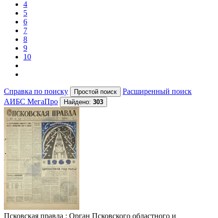
4
5
6
7
8
9
10
Справка по поиску
Расширенный поиск
АИБС МегаПро
Найдено:
303
Псковская правда
: Орган Псковского областного и