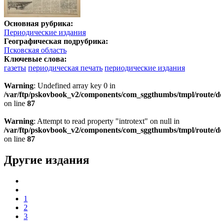
Основная рубрика:
Периодические издания
Географическая подрубрика:
Псковская область
Ключевые слова:
газеты
периодическая печать
периодические издания
Warning
: Undefined array key 0 in
/var/ftp/pskovbook_v2/components/com_sggthumbs/tmpl/route/d
on line
87
Warning
: Attempt to read property "introtext" on null in
/var/ftp/pskovbook_v2/components/com_sggthumbs/tmpl/route/d
on line
87
Другие издания
1
2
3