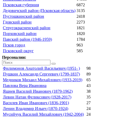
Псковская губерния
6872
Дедовичский район (Псковская область)
3135
Пустошкинский район
2418
Гдовский район
2273
Стругокрасненский район
1821
Порховский район
1820
Павский район (1946-1959)
1784
Псков город
963
Псковский округ
585
Персоналии:
Филимонов Анатолий Васильевич (1951- )
98
Пушкин Александр Сергеевич (1799-1837)
89
Медников Михаил Михайлович (1933-2019)
65
Павлова Вера Ивановна
43
Яшнев Василий Иванович (1879-1962)
38
Левин Натан Феликсович (1928-2017)
35
Василев Иван Иванович (1836-1901)
27
Ленин Владимир Ильич (1870-1924)
24
Мусийчук Василий Михайлович (1942-2004)
24