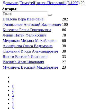
Довмонт (Тимофей) князь Псковский (?-1299)
20
Авторы:
Павлова Вера Ивановна
282
Филимонов Анатолий Васильевич
100
Киселева Елена Григорьевна
86
Левин Натан Феликсович
78
Медников Михаил Михайлович
66
Акинфиева Ольга Вадимовна
38
Смолькин Игорь Александрович
38
Яшнев Василий Иванович
33
Василев Иван Иванович
27
Мусийчук Василий Михайлович
23
1
2
3
4
5
6