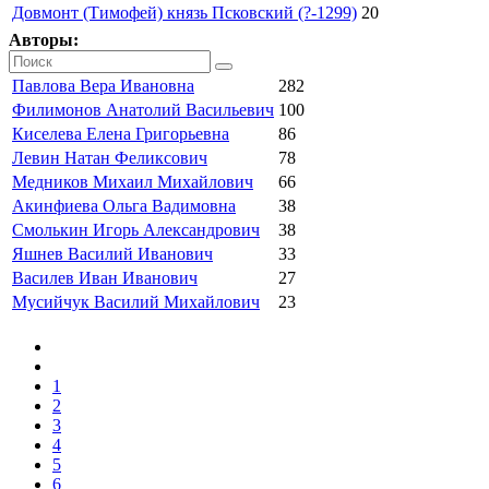
Довмонт (Тимофей) князь Псковский (?-1299)
20
Авторы:
Павлова Вера Ивановна
282
Филимонов Анатолий Васильевич
100
Киселева Елена Григорьевна
86
Левин Натан Феликсович
78
Медников Михаил Михайлович
66
Акинфиева Ольга Вадимовна
38
Смолькин Игорь Александрович
38
Яшнев Василий Иванович
33
Василев Иван Иванович
27
Мусийчук Василий Михайлович
23
1
2
3
4
5
6