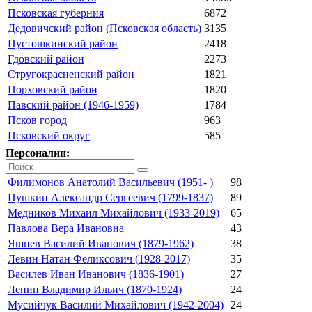
Псковская губерния
6872
Дедовичский район (Псковская область)
3135
Пустошкинский район
2418
Гдовский район
2273
Стругокрасненский район
1821
Порховский район
1820
Павский район (1946-1959)
1784
Псков город
963
Псковский округ
585
Персоналии:
Филимонов Анатолий Васильевич (1951- )
98
Пушкин Александр Сергеевич (1799-1837)
89
Медников Михаил Михайлович (1933-2019)
65
Павлова Вера Ивановна
43
Яшнев Василий Иванович (1879-1962)
38
Левин Натан Феликсович (1928-2017)
35
Василев Иван Иванович (1836-1901)
27
Ленин Владимир Ильич (1870-1924)
24
Мусийчук Василий Михайлович (1942-2004)
24