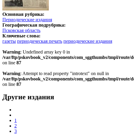
Основная рубрика:
Периодические издания
Географическая подрубрика:
Псковская область
Ключевые слова:
газеты
периодическая печать
периодические издания
Warning
: Undefined array key 0 in
/var/ftp/pskovbook_v2/components/com_sggthumbs/tmpl/route/d
on line
87
Warning
: Attempt to read property "introtext" on null in
/var/ftp/pskovbook_v2/components/com_sggthumbs/tmpl/route/d
on line
87
Другие издания
1
2
3