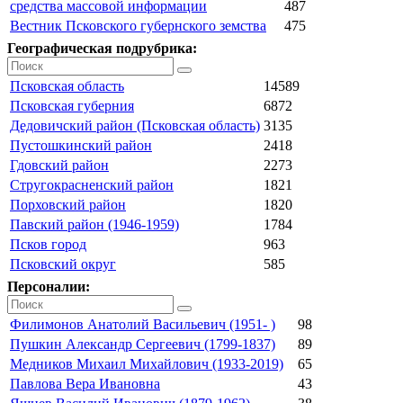
средства массовой информации
487
Вестник Псковского губернского земства
475
Географическая подрубрика:
Псковская область
14589
Псковская губерния
6872
Дедовичский район (Псковская область)
3135
Пустошкинский район
2418
Гдовский район
2273
Стругокрасненский район
1821
Порховский район
1820
Павский район (1946-1959)
1784
Псков город
963
Псковский округ
585
Персоналии:
Филимонов Анатолий Васильевич (1951- )
98
Пушкин Александр Сергеевич (1799-1837)
89
Медников Михаил Михайлович (1933-2019)
65
Павлова Вера Ивановна
43