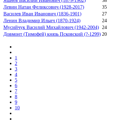
Яшнев Василий Иванович (1879-1962)
38
Левин Натан Феликсович (1928-2017)
35
Василев Иван Иванович (1836-1901)
27
Ленин Владимир Ильич (1870-1924)
24
Мусийчук Василий Михайлович (1942-2004)
24
Довмонт (Тимофей) князь Псковский (?-1299)
20
1
2
3
4
5
6
7
8
9
10