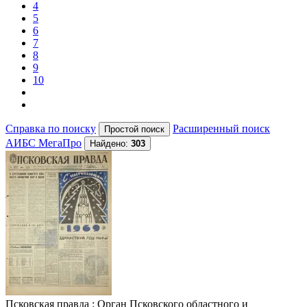
4
5
6
7
8
9
10
Справка по поиску
Расширенный поиск
АИБС МегаПро
Найдено:
303
Псковская правда
: Орган Псковского областного и