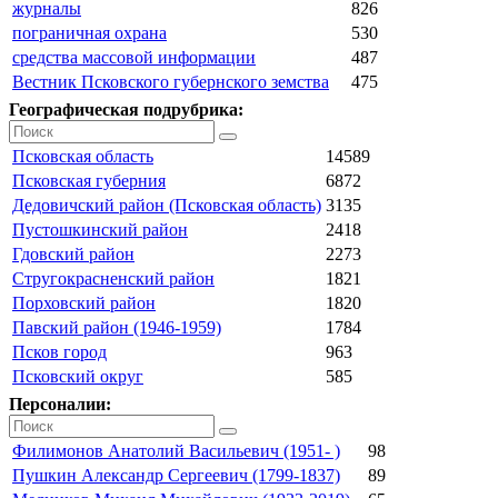
журналы
826
пограничная охрана
530
средства массовой информации
487
Вестник Псковского губернского земства
475
Географическая подрубрика:
Псковская область
14589
Псковская губерния
6872
Дедовичский район (Псковская область)
3135
Пустошкинский район
2418
Гдовский район
2273
Стругокрасненский район
1821
Порховский район
1820
Павский район (1946-1959)
1784
Псков город
963
Псковский округ
585
Персоналии:
Филимонов Анатолий Васильевич (1951- )
98
Пушкин Александр Сергеевич (1799-1837)
89