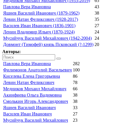
Медников Михаил Михайлович (1933-2019)
65
Павлова Вера Ивановна
43
Яшнев Василий Иванович (1879-1962)
38
Левин Натан Феликсович (1928-2017)
35
Василев Иван Иванович (1836-1901)
27
Ленин Владимир Ильич (1870-1924)
24
Мусийчук Василий Михайлович (1942-2004)
24
Довмонт (Тимофей) князь Псковский (?-1299)
20
Авторы:
Павлова Вера Ивановна
282
Филимонов Анатолий Васильевич
100
Киселева Елена Григорьевна
86
Левин Натан Феликсович
78
Медников Михаил Михайлович
66
Акинфиева Ольга Вадимовна
38
Смолькин Игорь Александрович
38
Яшнев Василий Иванович
33
Василев Иван Иванович
27
Мусийчук Василий Михайлович
23