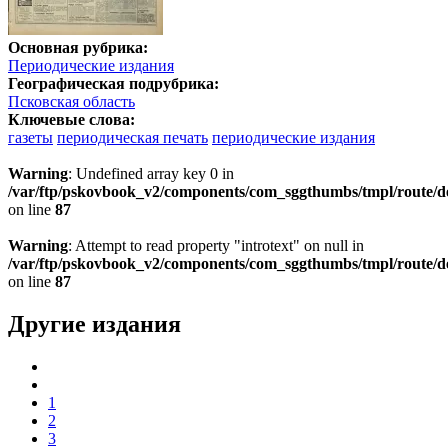
Основная рубрика:
Периодические издания
Географическая подрубрика:
Псковская область
Ключевые слова:
газеты
периодическая печать
периодические издания
Warning
: Undefined array key 0 in
/var/ftp/pskovbook_v2/components/com_sggthumbs/tmpl/route/d
on line
87
Warning
: Attempt to read property "introtext" on null in
/var/ftp/pskovbook_v2/components/com_sggthumbs/tmpl/route/d
on line
87
Другие издания
1
2
3