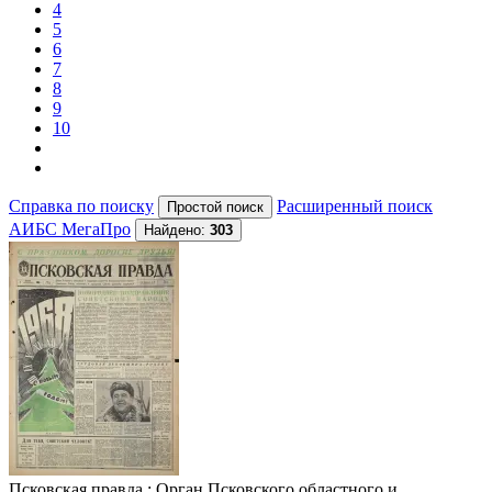
4
5
6
7
8
9
10
Справка по поиску
Расширенный поиск
АИБС МегаПро
Найдено:
303
Псковская правда
: Орган Псковского областного и