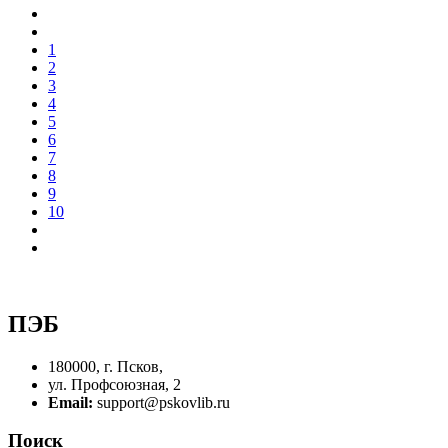
1
2
3
4
5
6
7
8
9
10
ПЭБ
180000, г. Псков,
ул. Профсоюзная, 2
Email:
support@pskovlib.ru
Поиск