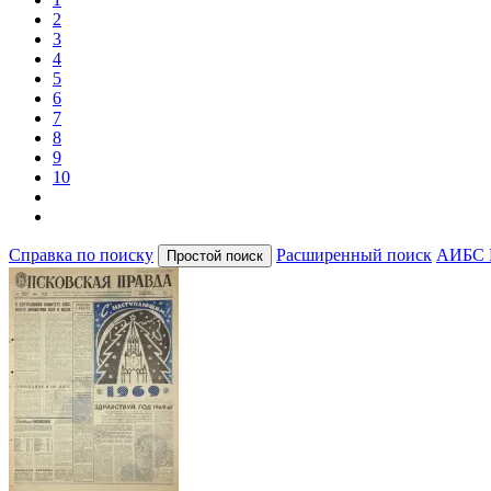
2
3
4
5
6
7
8
9
10
Справка по поиску
Расширенный поиск
АИБС 