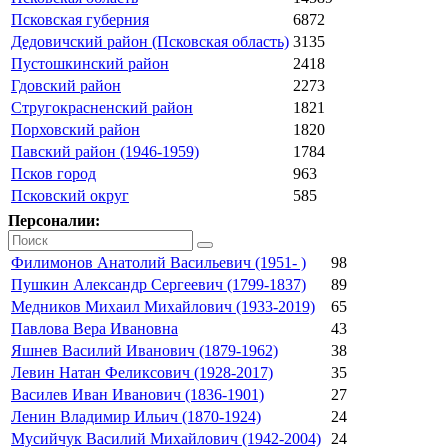
Псковская губерния
6872
Дедовичский район (Псковская область)
3135
Пустошкинский район
2418
Гдовский район
2273
Стругокрасненский район
1821
Порховский район
1820
Павский район (1946-1959)
1784
Псков город
963
Псковский округ
585
Персоналии:
Филимонов Анатолий Васильевич (1951- )
98
Пушкин Александр Сергеевич (1799-1837)
89
Медников Михаил Михайлович (1933-2019)
65
Павлова Вера Ивановна
43
Яшнев Василий Иванович (1879-1962)
38
Левин Натан Феликсович (1928-2017)
35
Василев Иван Иванович (1836-1901)
27
Ленин Владимир Ильич (1870-1924)
24
Мусийчук Василий Михайлович (1942-2004)
24