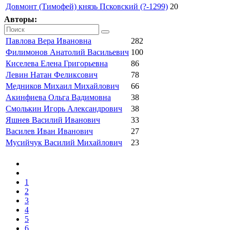
Довмонт (Тимофей) князь Псковский (?-1299)
20
Авторы:
Павлова Вера Ивановна
282
Филимонов Анатолий Васильевич
100
Киселева Елена Григорьевна
86
Левин Натан Феликсович
78
Медников Михаил Михайлович
66
Акинфиева Ольга Вадимовна
38
Смолькин Игорь Александрович
38
Яшнев Василий Иванович
33
Василев Иван Иванович
27
Мусийчук Василий Михайлович
23
1
2
3
4
5
6