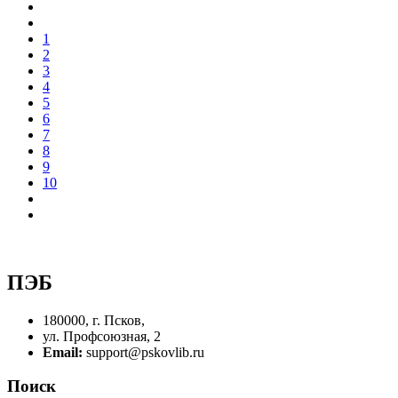
1
2
3
4
5
6
7
8
9
10
ПЭБ
180000, г. Псков,
ул. Профсоюзная, 2
Email:
support@pskovlib.ru
Поиск