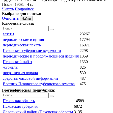
Псков, 1968. - 4 с. -
Читать
Подробнее
Выбрано для поиска:
Очистить
Ключевые слова:
газеты
23267
периодические издания
17794
периодическая печать
16971
Псковские губернские ведомости
2298
периодические и продолжающиеся издания
1359
Псковский набат
1330
журналы
826
пограничная охрана
530
средства массовой информации
487
Вестник Псковского губернского земства
475
Географическая подрубрика:
Псковская область
14589
Псковская губерния
6872
Дедовичский район (Псковская область)
3135