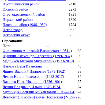
Пустошкинский район
2418
Гдовский район
2273
Стругокрасненский район
1821
Порховский район
1820
Павский район (1946-1959)
1784
Псков город
963
Псковский округ
585
Персоналии:
Филимонов Анатолий Васильевич (1951- )
98
Пушкин Александр Сергеевич (1799-1837)
89
Медников Михаил Михайлович (1933-2019)
65
Павлова Вера Ивановна
43
Яшнев Василий Иванович (1879-1962)
38
Левин Натан Феликсович (1928-2017)
35
Василев Иван Иванович (1836-1901)
27
Ленин Владимир Ильич (1870-1924)
24
Мусийчук Василий Михайлович (1942-2004)
24
Довмонт (Тимофей) князь Псковский (?-1299)
20