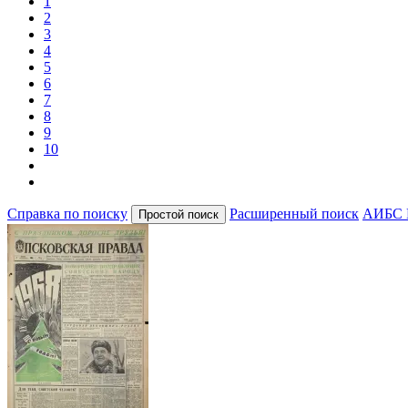
1
2
3
4
5
6
7
8
9
10
Справка по поиску
Расширенный поиск
АИБС 