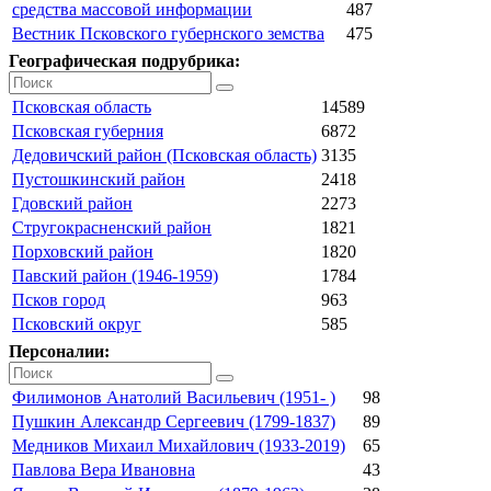
средства массовой информации
487
Вестник Псковского губернского земства
475
Географическая подрубрика:
Псковская область
14589
Псковская губерния
6872
Дедовичский район (Псковская область)
3135
Пустошкинский район
2418
Гдовский район
2273
Стругокрасненский район
1821
Порховский район
1820
Павский район (1946-1959)
1784
Псков город
963
Псковский округ
585
Персоналии:
Филимонов Анатолий Васильевич (1951- )
98
Пушкин Александр Сергеевич (1799-1837)
89
Медников Михаил Михайлович (1933-2019)
65
Павлова Вера Ивановна
43