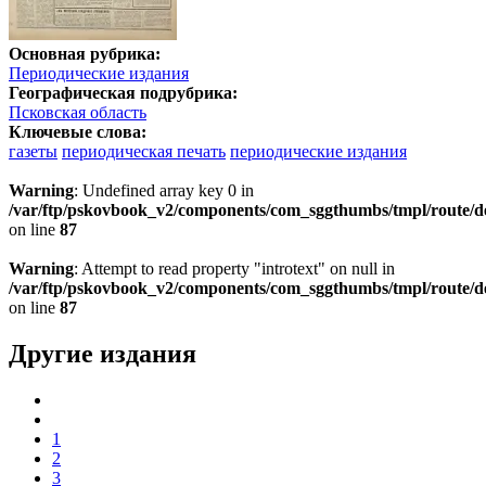
Основная рубрика:
Периодические издания
Географическая подрубрика:
Псковская область
Ключевые слова:
газеты
периодическая печать
периодические издания
Warning
: Undefined array key 0 in
/var/ftp/pskovbook_v2/components/com_sggthumbs/tmpl/route/d
on line
87
Warning
: Attempt to read property "introtext" on null in
/var/ftp/pskovbook_v2/components/com_sggthumbs/tmpl/route/d
on line
87
Другие издания
1
2
3