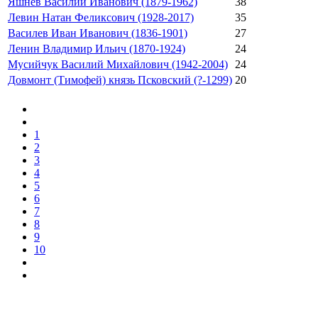
Яшнев Василий Иванович (1879-1962)
38
Левин Натан Феликсович (1928-2017)
35
Василев Иван Иванович (1836-1901)
27
Ленин Владимир Ильич (1870-1924)
24
Мусийчук Василий Михайлович (1942-2004)
24
Довмонт (Тимофей) князь Псковский (?-1299)
20
1
2
3
4
5
6
7
8
9
10