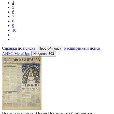
4
5
6
7
8
9
10
Справка по поиску
Расширенный поиск
АИБС МегаПро
Найдено:
303
Псковская правда
: Орган Псковского областного и