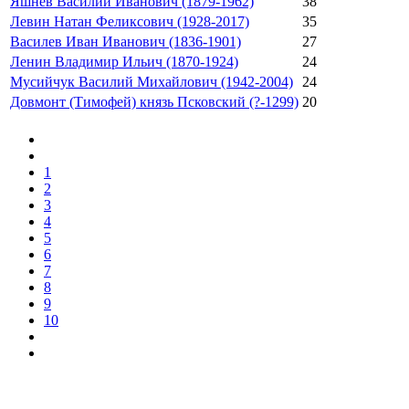
Яшнев Василий Иванович (1879-1962)
38
Левин Натан Феликсович (1928-2017)
35
Василев Иван Иванович (1836-1901)
27
Ленин Владимир Ильич (1870-1924)
24
Мусийчук Василий Михайлович (1942-2004)
24
Довмонт (Тимофей) князь Псковский (?-1299)
20
1
2
3
4
5
6
7
8
9
10