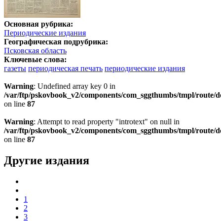
Основная рубрика:
Периодические издания
Географическая подрубрика:
Псковская область
Ключевые слова:
газеты
периодическая печать
периодические издания
Warning
: Undefined array key 0 in
/var/ftp/pskovbook_v2/components/com_sggthumbs/tmpl/route/d
on line
87
Warning
: Attempt to read property "introtext" on null in
/var/ftp/pskovbook_v2/components/com_sggthumbs/tmpl/route/d
on line
87
Другие издания
1
2
3