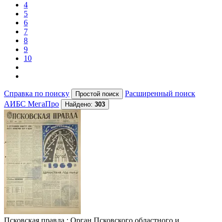
4
5
6
7
8
9
10
Справка по поиску
Расширенный поиск
АИБС МегаПро
Найдено:
303
Псковская правда
: Орган Псковского областного и