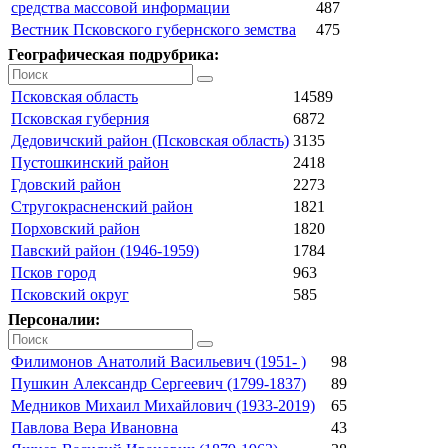
средства массовой информации
487
Вестник Псковского губернского земства
475
Географическая подрубрика:
Псковская область
14589
Псковская губерния
6872
Дедовичский район (Псковская область)
3135
Пустошкинский район
2418
Гдовский район
2273
Стругокрасненский район
1821
Порховский район
1820
Павский район (1946-1959)
1784
Псков город
963
Псковский округ
585
Персоналии:
Филимонов Анатолий Васильевич (1951- )
98
Пушкин Александр Сергеевич (1799-1837)
89
Медников Михаил Михайлович (1933-2019)
65
Павлова Вера Ивановна
43