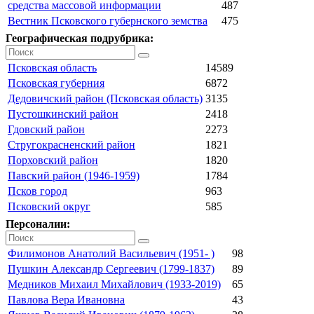
средства массовой информации
487
Вестник Псковского губернского земства
475
Географическая подрубрика:
Псковская область
14589
Псковская губерния
6872
Дедовичский район (Псковская область)
3135
Пустошкинский район
2418
Гдовский район
2273
Стругокрасненский район
1821
Порховский район
1820
Павский район (1946-1959)
1784
Псков город
963
Псковский округ
585
Персоналии:
Филимонов Анатолий Васильевич (1951- )
98
Пушкин Александр Сергеевич (1799-1837)
89
Медников Михаил Михайлович (1933-2019)
65
Павлова Вера Ивановна
43