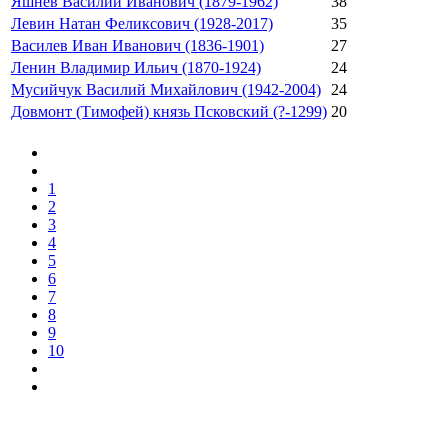
Яшнев Василий Иванович (1879-1962)
38
Левин Натан Феликсович (1928-2017)
35
Василев Иван Иванович (1836-1901)
27
Ленин Владимир Ильич (1870-1924)
24
Мусийчук Василий Михайлович (1942-2004)
24
Довмонт (Тимофей) князь Псковский (?-1299)
20
1
2
3
4
5
6
7
8
9
10