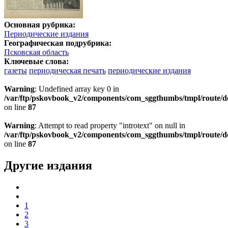
Основная рубрика:
Периодические издания
Географическая подрубрика:
Псковская область
Ключевые слова:
газеты
периодическая печать
периодические издания
Warning
: Undefined array key 0 in
/var/ftp/pskovbook_v2/components/com_sggthumbs/tmpl/route/d
on line
87
Warning
: Attempt to read property "introtext" on null in
/var/ftp/pskovbook_v2/components/com_sggthumbs/tmpl/route/d
on line
87
Другие издания
1
2
3