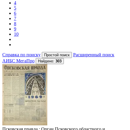
4
5
6
7
8
9
10
Справка по поиску
Расширенный поиск
АИБС МегаПро
Найдено:
303
Псковская правда
: Орган Псковского областного и