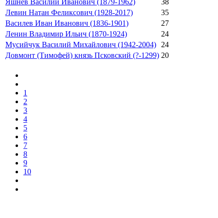
Яшнев Василий Иванович (1879-1962)
38
Левин Натан Феликсович (1928-2017)
35
Василев Иван Иванович (1836-1901)
27
Ленин Владимир Ильич (1870-1924)
24
Мусийчук Василий Михайлович (1942-2004)
24
Довмонт (Тимофей) князь Псковский (?-1299)
20
1
2
3
4
5
6
7
8
9
10