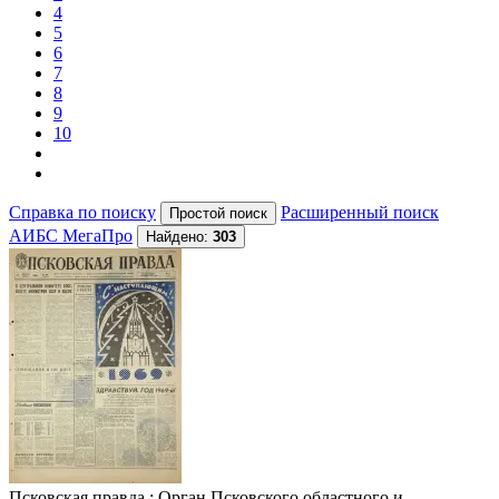
4
5
6
7
8
9
10
Справка по поиску
Расширенный поиск
АИБС МегаПро
Найдено:
303
Псковская правда
: Орган Псковского областного и