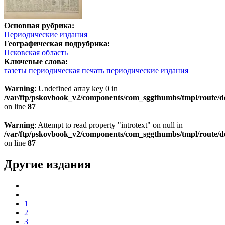
Основная рубрика:
Периодические издания
Географическая подрубрика:
Псковская область
Ключевые слова:
газеты
периодическая печать
периодические издания
Warning
: Undefined array key 0 in
/var/ftp/pskovbook_v2/components/com_sggthumbs/tmpl/route/d
on line
87
Warning
: Attempt to read property "introtext" on null in
/var/ftp/pskovbook_v2/components/com_sggthumbs/tmpl/route/d
on line
87
Другие издания
1
2
3