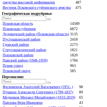
средства массовой информации
487
Вестник Псковского губернского земства
475
Географическая подрубрика:
Псковская область
14589
Псковская губерния
6872
Дедовичский район (Псковская область)
3135
Пустошкинский район
2418
Гдовский район
2273
Стругокрасненский район
1821
Порховский район
1820
Павский район (1946-1959)
1784
Псков город
963
Псковский округ
585
Персоналии:
Филимонов Анатолий Васильевич (1951- )
98
Пушкин Александр Сергеевич (1799-1837)
89
Медников Михаил Михайлович (1933-2019)
65
Павлова Вера Ивановна
43