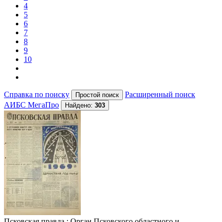
4
5
6
7
8
9
10
Справка по поиску
Расширенный поиск
АИБС МегаПро
Найдено:
303
Псковская правда
: Орган Псковского областного и