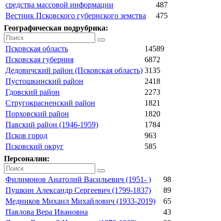
средства массовой информации
487
Вестник Псковского губернского земства
475
Географическая подрубрика:
Псковская область
14589
Псковская губерния
6872
Дедовичский район (Псковская область)
3135
Пустошкинский район
2418
Гдовский район
2273
Стругокрасненский район
1821
Порховский район
1820
Павский район (1946-1959)
1784
Псков город
963
Псковский округ
585
Персоналии:
Филимонов Анатолий Васильевич (1951- )
98
Пушкин Александр Сергеевич (1799-1837)
89
Медников Михаил Михайлович (1933-2019)
65
Павлова Вера Ивановна
43