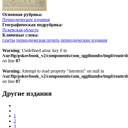
Основная рубрика:
Периодические издания
Географическая подрубрика:
Псковская область
Ключевые слова:
газеты
периодическая печать
периодические издания
Warning
: Undefined array key 0 in
/var/ftp/pskovbook_v2/components/com_sggthumbs/tmpl/route/d
on line
87
Warning
: Attempt to read property "introtext" on null in
/var/ftp/pskovbook_v2/components/com_sggthumbs/tmpl/route/d
on line
87
Другие издания
1
2
3