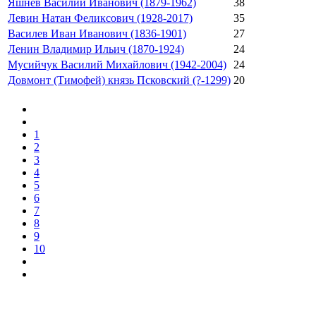
Яшнев Василий Иванович (1879-1962)
38
Левин Натан Феликсович (1928-2017)
35
Василев Иван Иванович (1836-1901)
27
Ленин Владимир Ильич (1870-1924)
24
Мусийчук Василий Михайлович (1942-2004)
24
Довмонт (Тимофей) князь Псковский (?-1299)
20
1
2
3
4
5
6
7
8
9
10