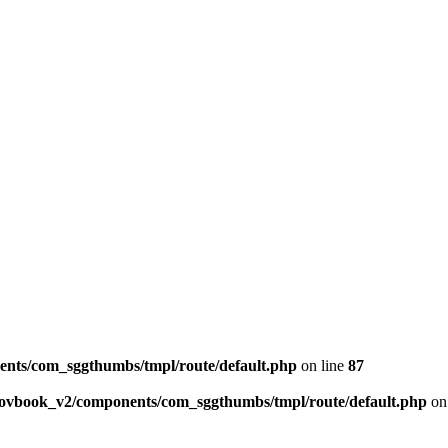
ents/com_sggthumbs/tmpl/route/default.php
on line
87
skovbook_v2/components/com_sggthumbs/tmpl/route/default.php
on