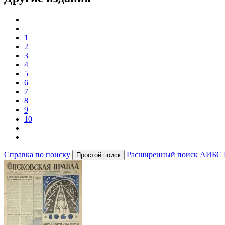
1
2
3
4
5
6
7
8
9
10
Справка по поиску
Расширенный поиск
АИБС 