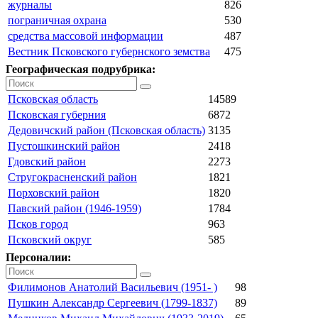
журналы
826
пограничная охрана
530
средства массовой информации
487
Вестник Псковского губернского земства
475
Географическая подрубрика:
Псковская область
14589
Псковская губерния
6872
Дедовичский район (Псковская область)
3135
Пустошкинский район
2418
Гдовский район
2273
Стругокрасненский район
1821
Порховский район
1820
Павский район (1946-1959)
1784
Псков город
963
Псковский округ
585
Персоналии:
Филимонов Анатолий Васильевич (1951- )
98
Пушкин Александр Сергеевич (1799-1837)
89