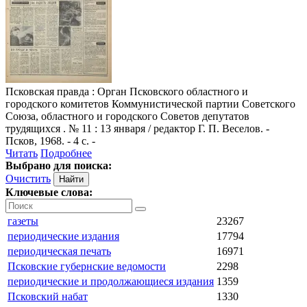
Псковская правда
: Орган Псковского областного и
городского комитетов Коммунистической партии Советского
Союза, областного и городского Советов депутатов
трудящихся . № 11 : 13 января / редактор Г. П. Веселов. -
Псков, 1968. - 4 с. -
Читать
Подробнее
Выбрано для поиска:
Очистить
Ключевые слова:
газеты
23267
периодические издания
17794
периодическая печать
16971
Псковские губернские ведомости
2298
периодические и продолжающиеся издания
1359
Псковский набат
1330