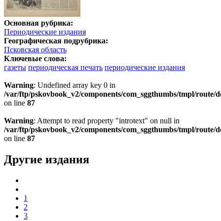
Основная рубрика:
Периодические издания
Географическая подрубрика:
Псковская область
Ключевые слова:
газеты
периодическая печать
периодические издания
Warning
: Undefined array key 0 in
/var/ftp/pskovbook_v2/components/com_sggthumbs/tmpl/route/d
on line
87
Warning
: Attempt to read property "introtext" on null in
/var/ftp/pskovbook_v2/components/com_sggthumbs/tmpl/route/d
on line
87
Другие издания
1
2
3