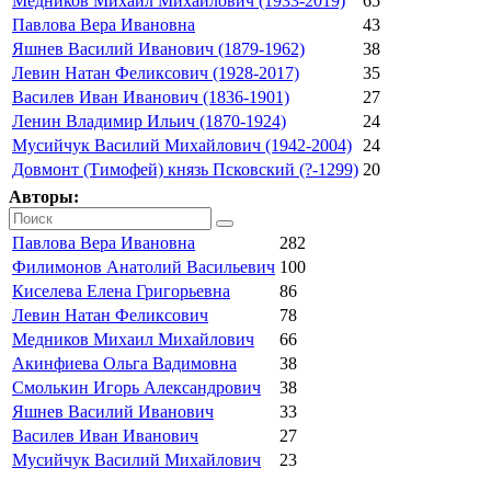
Медников Михаил Михайлович (1933-2019)
65
Павлова Вера Ивановна
43
Яшнев Василий Иванович (1879-1962)
38
Левин Натан Феликсович (1928-2017)
35
Василев Иван Иванович (1836-1901)
27
Ленин Владимир Ильич (1870-1924)
24
Мусийчук Василий Михайлович (1942-2004)
24
Довмонт (Тимофей) князь Псковский (?-1299)
20
Авторы:
Павлова Вера Ивановна
282
Филимонов Анатолий Васильевич
100
Киселева Елена Григорьевна
86
Левин Натан Феликсович
78
Медников Михаил Михайлович
66
Акинфиева Ольга Вадимовна
38
Смолькин Игорь Александрович
38
Яшнев Василий Иванович
33
Василев Иван Иванович
27
Мусийчук Василий Михайлович
23