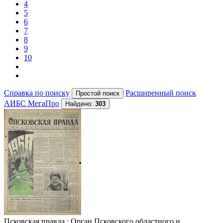
4
5
6
7
8
9
10
Справка по поиску
Расширенный поиск
АИБС МегаПро
Найдено:
303
Псковская правда
: Орган Псковского областного и