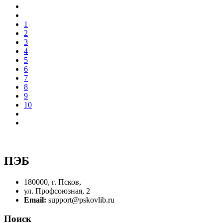
1
2
3
4
5
6
7
8
9
10
ПЭБ
180000, г. Псков,
ул. Профсоюзная, 2
Email:
support@pskovlib.ru
Поиск