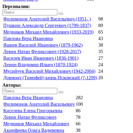
Персоналии:
Филимонов Анатолий Васильевич (1951- )
98
Пушкин Александр Сергеевич (1799-1837)
89
Медников Михаил Михайлович (1933-2019)
65
Павлова Вера Ивановна
43
Яшнев Василий Иванович (1879-1962)
38
Левин Натан Феликсович (1928-2017)
35
Василев Иван Иванович (1836-1901)
27
Ленин Владимир Ильич (1870-1924)
24
Мусийчук Василий Михайлович (1942-2004)
24
Довмонт (Тимофей) князь Псковский (?-1299)
20
Авторы:
Павлова Вера Ивановна
282
Филимонов Анатолий Васильевич
100
Киселева Елена Григорьевна
86
Левин Натан Феликсович
78
Медников Михаил Михайлович
66
Акинфиева Ольга Вадимовна
38