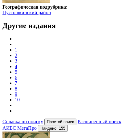
Географическая подрубрика:
Пустошкинский район
Другие издания
1
2
3
4
5
6
7
8
9
10
Справка по поиску
Расширенный поиск
АИБС МегаПро
Найдено:
155