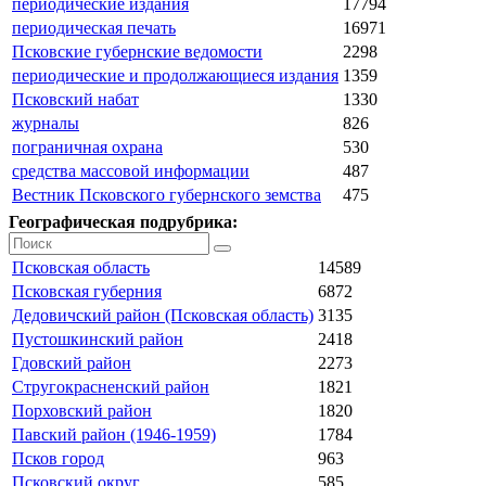
периодические издания
17794
периодическая печать
16971
Псковские губернские ведомости
2298
периодические и продолжающиеся издания
1359
Псковский набат
1330
журналы
826
пограничная охрана
530
средства массовой информации
487
Вестник Псковского губернского земства
475
Географическая подрубрика:
Псковская область
14589
Псковская губерния
6872
Дедовичский район (Псковская область)
3135
Пустошкинский район
2418
Гдовский район
2273
Стругокрасненский район
1821
Порховский район
1820
Павский район (1946-1959)
1784
Псков город
963
Псковский округ
585