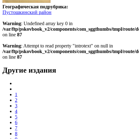
Географическая подрубрика:
Пустошкинский район
Warning
: Undefined array key 0 in
/var/ftp/pskovbook_v2/components/com_sggthumbs/tmpl/route/d
on line
87
Warning
: Attempt to read property "introtext" on null in
/var/ftp/pskovbook_v2/components/com_sggthumbs/tmpl/route/d
on line
87
Другие издания
1
2
3
4
5
6
7
8