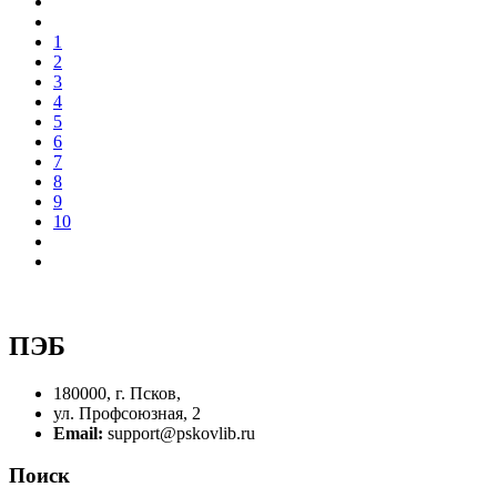
1
2
3
4
5
6
7
8
9
10
ПЭБ
180000, г. Псков,
ул. Профсоюзная, 2
Email:
support@pskovlib.ru
Поиск