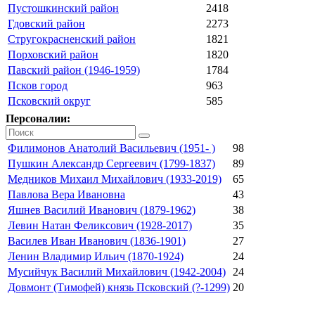
Пустошкинский район
2418
Гдовский район
2273
Стругокрасненский район
1821
Порховский район
1820
Павский район (1946-1959)
1784
Псков город
963
Псковский округ
585
Персоналии:
Филимонов Анатолий Васильевич (1951- )
98
Пушкин Александр Сергеевич (1799-1837)
89
Медников Михаил Михайлович (1933-2019)
65
Павлова Вера Ивановна
43
Яшнев Василий Иванович (1879-1962)
38
Левин Натан Феликсович (1928-2017)
35
Василев Иван Иванович (1836-1901)
27
Ленин Владимир Ильич (1870-1924)
24
Мусийчук Василий Михайлович (1942-2004)
24
Довмонт (Тимофей) князь Псковский (?-1299)
20